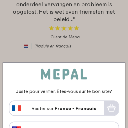
onderdeel vervangen en probleem is
opgelost. Het is wel even friemelen met
beleid…"
★
★
★
★
★
★
★
★
★
★
Client de Mepal
Traduis en français
21-10-2023
Couleur: Wit
"Gut"
Juste pour vérifier. Êtes-vous sur le bon site?
★
★
★
★
★
★
★
★
★
★
Client de Mepal
Rester sur
France - Francais
Traduis en français