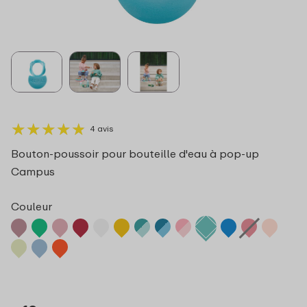
★
★
★
★
★
★
★
★
★
★
4 avis
Bouton-poussoir pour bouteille d'eau à pop-up
Campus
Couleur