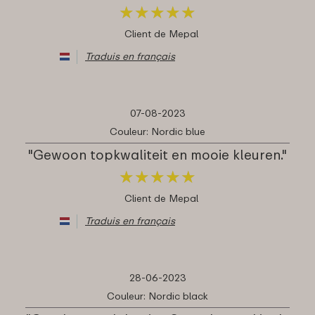
★
★
★
★
★
★
★
★
★
★
Client de Mepal
Traduis en français
07-08-2023
Couleur: Nordic blue
"Gewoon topkwaliteit en mooie kleuren."
★
★
★
★
★
★
★
★
★
★
Client de Mepal
Traduis en français
28-06-2023
Couleur: Nordic black