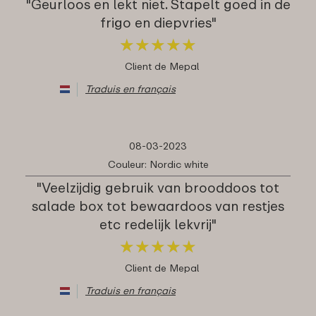
"Geurloos en lekt niet. Stapelt goed in de
frigo en diepvries"
★
★
★
★
★
★
★
★
★
★
Client de Mepal
Traduis en français
08-03-2023
Couleur: Nordic white
"Veelzijdig gebruik van brooddoos tot
salade box tot bewaardoos van restjes
etc redelijk lekvrij"
★
★
★
★
★
★
★
★
★
★
Client de Mepal
Traduis en français