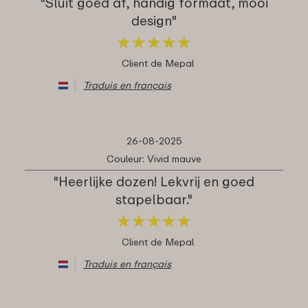
"Sluit goed af, handig formaat, mooi
design"
★
★
★
★
★
★
★
★
★
★
Client de Mepal
Traduis en français
26-08-2025
Couleur: Vivid mauve
"Heerlijke dozen! Lekvrij en goed
stapelbaar."
★
★
★
★
★
★
★
★
★
★
Client de Mepal
Traduis en français