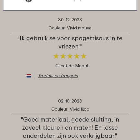
30-12-2023
Couleur: Vivid mauve
"Ik gebruik se voor spagettisaus in te
vriezen!"
★
★
★
★
★
★
★
★
★
★
Client de Mepal
Traduis en français
02-10-2023
Couleur: Vivid lilac
"Goed materiaal, goede sluiting, in
zoveel kleuren en maten! En losse
onderdelen zijn ook verkrijgbaar."