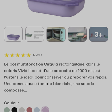
3+
★
★
★
★
★
★
★
★
★
★
17 avis
Le bol multifonction Cirqula rectangulaire, dans le
coloris Vivid lilac et d’une capacité de 1000 ml, est
l'ustensile idéal pour conserver ou préparer vos repas.
Une bonne sauce tomate bien riche, une salade
composée...
Couleur