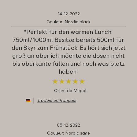
14-12-2022
Couleur: Nordic black
"Perfekt für den warmen Lunch:
750ml/1000ml Besitze bereits 500ml für
den Skyr zum Frühstück. Es hört sich jetzt
groß an aber ich möchte die dosen nicht
bis oberkante füllen und noch was platz
haben"
★
★
★
★
★
★
★
★
★
★
Client de Mepal
Traduis en français
05-12-2022
Couleur: Nordic sage