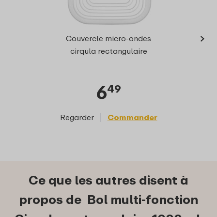
›
Bol 
Couvercle micro-ondes
recta
cirqula rectangulaire
6
49
Regarder
Commander
Reg
Ce que les autres disent à
propos de Bol multi-fonction