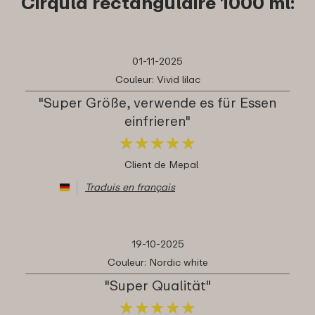
Cirqula rectangulaire 1000 ml:
01-11-2025
Couleur: Vivid lilac
"Super Größe, verwende es für Essen
einfrieren"
★
★
★
★
★
★
★
★
★
★
Client de Mepal
Traduis en français
19-10-2025
Couleur: Nordic white
"Super Qualität"
★
★
★
★
★
★
★
★
★
★