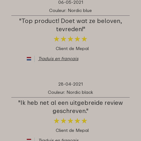
06-05-2021
Couleur: Nordic blue
"Top product! Doet wat ze beloven,
tevreden!"
★
★
★
★
★
★
★
★
★
★
Client de Mepal
Traduis en français
28-04-2021
Couleur: Nordic black
"Ik heb net al een uitgebreide review
geschreven."
★
★
★
★
★
★
★
★
★
★
Client de Mepal
Traduis en français