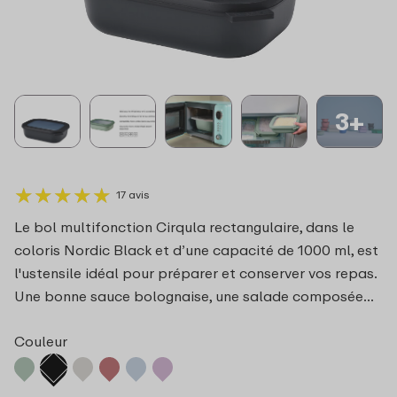
3+
★
★
★
★
★
★
★
★
★
★
17 avis
Le bol multifonction Cirqula rectangulaire, dans le
coloris Nordic Black et d’une capacité de 1000 ml, est
l'ustensile idéal pour préparer et conserver vos repas.
Une bonne sauce bolognaise, une salade composée…
Couleur