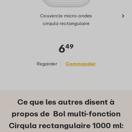
›
Cir
Couvercle micro-ondes
rectan
cirqula rectangulaire
6
49
Regarder
Commander
Reg
Ce que les autres disent à
propos de Bol multi-fonction
Cirqula rectangulaire 1000 ml: