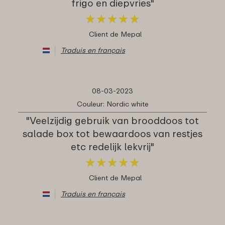
frigo en diepvries"
★
★
★
★
★
★
★
★
★
★
Client de Mepal
Traduis en français
08-03-2023
Couleur: Nordic white
"Veelzijdig gebruik van brooddoos tot
salade box tot bewaardoos van restjes
etc redelijk lekvrij"
★
★
★
★
★
★
★
★
★
★
Client de Mepal
Traduis en français