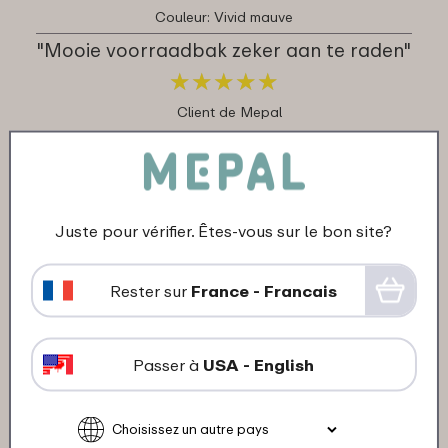
Couleur: Vivid mauve
"Mooie voorraadbak zeker aan te raden"
★
★
★
★
★
★
★
★
★
★
Client de Mepal
Traduis en français
21-01-2024
Juste pour vérifier. Êtes-vous sur le bon site?
Couleur: Nordic sage
"Goede Groote en makkelijk om te
Rester sur
France - Francais
sluiten"
★
★
★
★
★
★
★
★
★
★
Passer à
USA - English
Client de Mepal
Traduis en français