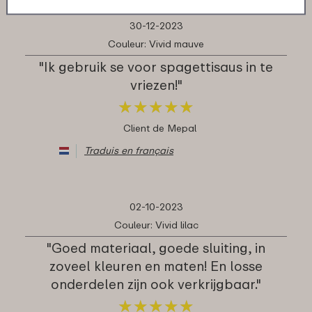
30-12-2023
Couleur: Vivid mauve
"Ik gebruik se voor spagettisaus in te
vriezen!"
★
★
★
★
★
★
★
★
★
★
Client de Mepal
Traduis en français
02-10-2023
Couleur: Vivid lilac
"Goed materiaal, goede sluiting, in
zoveel kleuren en maten! En losse
onderdelen zijn ook verkrijgbaar."
★
★
★
★
★
★
★
★
★
★