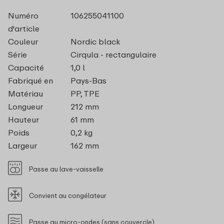
Numéro
106255041100
d'article
Couleur
Nordic black
Série
Cirqula - rectangulaire
Capacité
1,0 l
Fabriqué en
Pays-Bas
Matériau
PP, TPE
Longueur
212 mm
Hauteur
61 mm
Poids
0,2 kg
Largeur
162 mm
Passe au lave-vaisselle
Convient au congélateur
Passe au micro-ondes (sans couvercle)