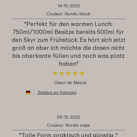
14-12-2022
Couleur: Nordic black
"Perfekt für den warmen Lunch:
750ml/1000ml Besitze bereits 500ml für
den Skyr zum Frühstück. Es hört sich jetzt
groß an aber ich möchte die dosen nicht
bis oberkante füllen und noch was platz
haben"
★
★
★
★
★
★
★
★
★
★
Client de Mepal
Traduis en français
05-12-2022
Couleur: Nordic sage
"Tolle Form,praktisch und günstig ."