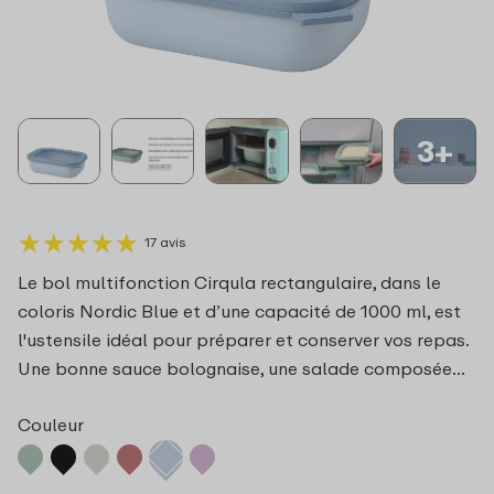
3+
★
★
★
★
★
★
★
★
★
★
17 avis
Le bol multifonction Cirqula rectangulaire, dans le
coloris Nordic Blue et d’une capacité de 1000 ml, est
l'ustensile idéal pour préparer et conserver vos repas.
Une bonne sauce bolognaise, une salade composée…
Couleur