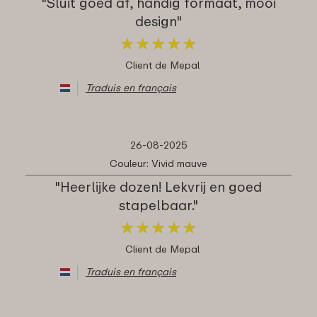
"Sluit goed af, handig formaat, mooi
design"
★
★
★
★
★
★
★
★
★
★
Client de Mepal
Traduis en français
26-08-2025
Couleur: Vivid mauve
"Heerlijke dozen! Lekvrij en goed
stapelbaar."
★
★
★
★
★
★
★
★
★
★
Client de Mepal
Traduis en français