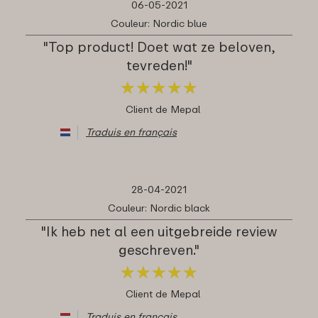
06-05-2021
Couleur: Nordic blue
"Top product! Doet wat ze beloven,
tevreden!"
★
★
★
★
★
★
★
★
★
★
Client de Mepal
Traduis en français
28-04-2021
Couleur: Nordic black
"Ik heb net al een uitgebreide review
geschreven."
★
★
★
★
★
★
★
★
★
★
Client de Mepal
Traduis en français