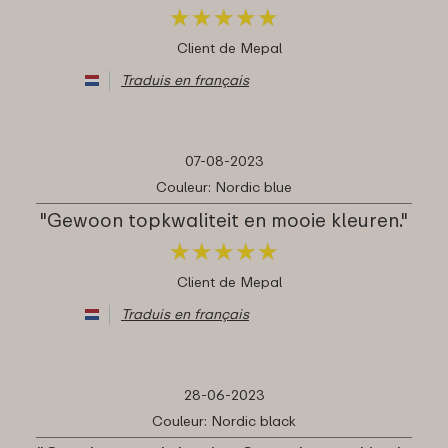
★
★
★
★
★
★
★
★
★
★
Client de Mepal
Traduis en français
07-08-2023
Couleur: Nordic blue
"Gewoon topkwaliteit en mooie kleuren."
★
★
★
★
★
★
★
★
★
★
Client de Mepal
Traduis en français
28-06-2023
Couleur: Nordic black