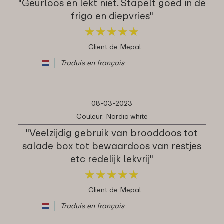
"Geurloos en lekt niet. Stapelt goed in de
frigo en diepvries"
★
★
★
★
★
★
★
★
★
★
Client de Mepal
Traduis en français
08-03-2023
Couleur: Nordic white
"Veelzijdig gebruik van brooddoos tot
salade box tot bewaardoos van restjes
etc redelijk lekvrij"
★
★
★
★
★
★
★
★
★
★
Client de Mepal
Traduis en français