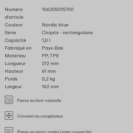
Numéro
106255015700
d'article
Couleur
Nordic blue
Série
Cirqula - rectangulaire
Capacité
1,0 l
Fabriqué en
Pays-Bas
Matériau
PP, TPE
Longueur
212 mm
Hauteur
61 mm
Poids
0,2 kg
Largeur
162 mm
Passe au lave-vaisselle
Convient au congélateur
Passe au micro-ondes (sans couvercle)