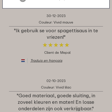
30-12-2023
Couleur: Vivid mauve
"Ik gebruik se voor spagettisaus in te
vriezen!"
★
★
★
★
★
★
★
★
★
★
Client de Mepal
Traduis en français
02-10-2023
Couleur: Vivid lilac
"Goed materiaal, goede sluiting, in
zoveel kleuren en maten! En losse
onderdelen zijn ook verkrijgbaar."