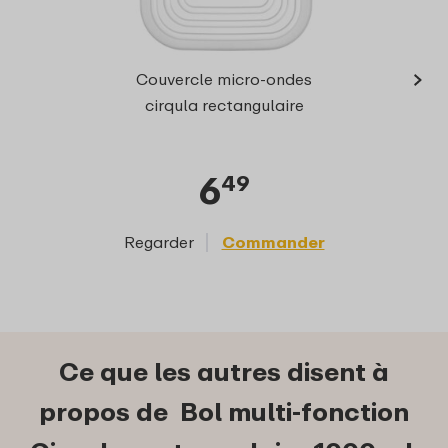
›
Cir
Couvercle micro-ondes
rectan
cirqula rectangulaire
6
49
Regarder
Commander
Reg
Ce que les autres disent à
propos de Bol multi-fonction