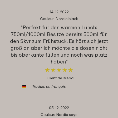
14-12-2022
Couleur: Nordic black
"Perfekt für den warmen Lunch:
750ml/1000ml Besitze bereits 500ml für
den Skyr zum Frühstück. Es hört sich jetzt
groß an aber ich möchte die dosen nicht
bis oberkante füllen und noch was platz
haben"
★
★
★
★
★
★
★
★
★
★
Client de Mepal
Traduis en français
05-12-2022
Couleur: Nordic sage