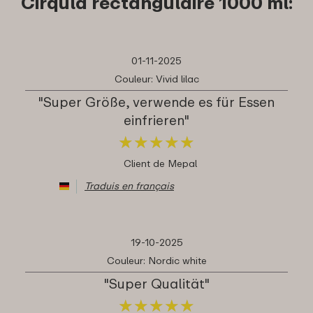
Cirqula rectangulaire 1000 ml:
01-11-2025
Couleur: Vivid lilac
"Super Größe, verwende es für Essen
einfrieren"
★
★
★
★
★
★
★
★
★
★
Client de Mepal
Traduis en français
19-10-2025
Couleur: Nordic white
"Super Qualität"
★
★
★
★
★
★
★
★
★
★