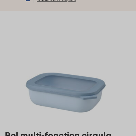
Bol multi-fonction cirqula