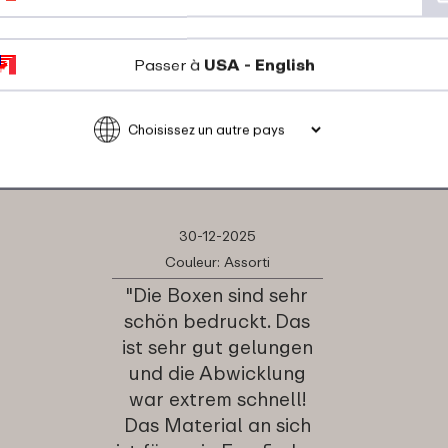
Passer à
USA - English
s disent à propos de Boîte
30-12-2025
Couleur: Assorti
"Die Boxen sind sehr
schön bedruckt. Das
ist sehr gut gelungen
und die Abwicklung
war extrem schnell!
Das Material an sich