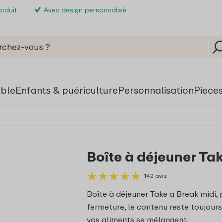
roduit
Avec design personnalisé
able
Enfants & puériculture
Personnalisation
Piece
Boîte à déjeuner Tak
★
★
★
★
★
★
★
★
★
★
142 avis
Boîte à déjeuner Take a Break midi, 
fermeture, le contenu reste toujours 
vos aliments se mélangent.