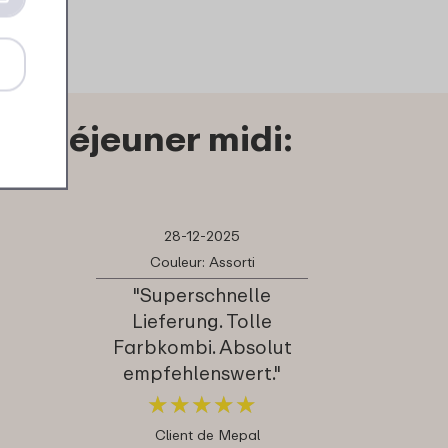
 à déjeuner midi:
28-12-2025
Couleur: Assorti
"Superschnelle
Lieferung. Tolle
Farbkombi. Absolut
empfehlenswert."
★
★
★
★
★
★
★
★
★
★
Client de Mepal