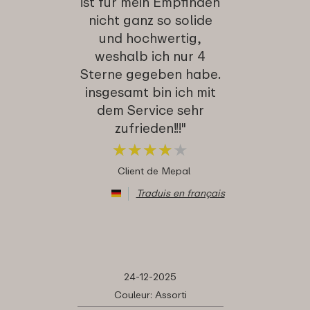
ist für mein Empfinden
nicht ganz so solide
und hochwertig,
weshalb ich nur 4
Sterne gegeben habe.
insgesamt bin ich mit
dem Service sehr
zufrieden!!!"
★
★
★
★
★
★
★
★
★
★
Client de Mepal
Traduis en français
24-12-2025
Couleur: Assorti