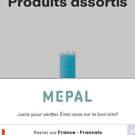
Produits assortis
Mini pain de glace
2
99
Juste pour vérifier. Êtes-vous sur le bon site?
Regarder
Commander
Rester sur
France - Francais