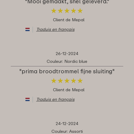
"Mooi gemaakt, snel geleverd."
★
★
★
★
★
★
★
★
★
★
Client de Mepal
Traduis en français
26-12-2024
Couleur: Nordic blue
"prima broodtrommel fijne sluiting"
★
★
★
★
★
★
★
★
★
★
Client de Mepal
Traduis en français
24-12-2024
Couleur: Assorti