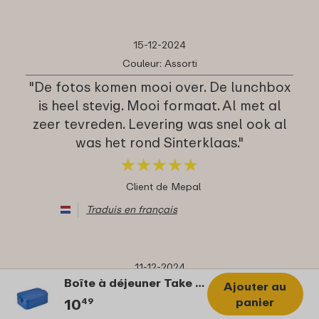
15-12-2024
Couleur: Assorti
"De fotos komen mooi over. De lunchbox
is heel stevig. Mooi formaat. Al met al
zeer tevreden. Levering was snel ook al
was het rond Sinterklaas."
★
★
★
★
★
★
★
★
★
★
Client de Mepal
Traduis en français
11-12-2024
Boîte à déjeuner Take a Break midi - Vivid blue
Couleur: Assorti
Ajouter au
panier
10
49
"Mooie kleur en fijn gepersonaliseerd"