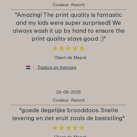
Couleur: Assorti
"Amazing! The print quality is fantastic
and my kids were super surprised!! We
always wash it up by hand to ensure the
print quality stays good :)"
★
★
★
★
★
★
★
★
★
★
Client de Mepal
Traduis en français
26-08-2025
Couleur: Assorti
"goede degelijke brooddoos. Snelle
levering en ziet eruit zoals de bestelling"
★
★
★
★
★
★
★
★
★
★
Client de Mepal