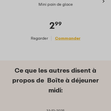
›
Elli
Mini pain de glace
2
99
Regarder
Commander
Reg
Ce que les autres disent à
propos de Boîte à déjeuner
midi:
31-12-2025