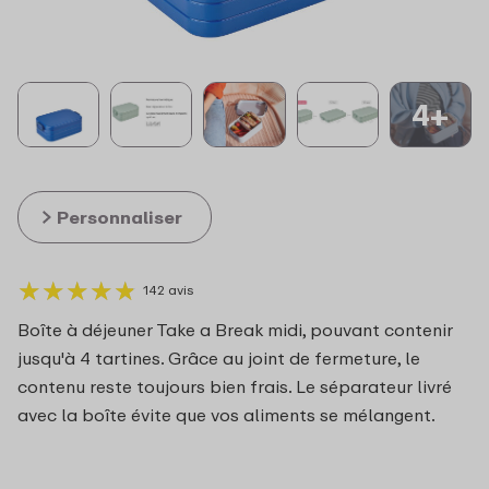
4+
Personnaliser
★
★
★
★
★
★
★
★
★
★
142 avis
Boîte à déjeuner Take a Break midi, pouvant contenir
jusqu'à 4 tartines. Grâce au joint de fermeture, le
contenu reste toujours bien frais. Le séparateur livré
avec la boîte évite que vos aliments se mélangent.