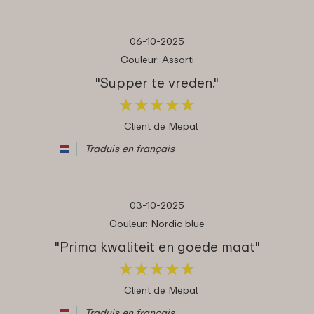
06-10-2025
Couleur: Assorti
"Supper te vreden."
★
★
★
★
★
★
★
★
★
★
Client de Mepal
Traduis en français
03-10-2025
Couleur: Nordic blue
"Prima kwaliteit en goede maat"
★
★
★
★
★
★
★
★
★
★
Client de Mepal
Traduis en français