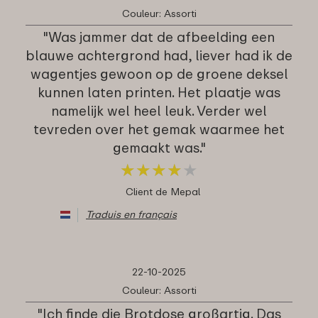
Couleur: Assorti
"Was jammer dat de afbeelding een
blauwe achtergrond had, liever had ik de
wagentjes gewoon op de groene deksel
kunnen laten printen. Het plaatje was
namelijk wel heel leuk. Verder wel
tevreden over het gemak waarmee het
gemaakt was."
★
★
★
★
★
★
★
★
★
★
Client de Mepal
Traduis en français
22-10-2025
Couleur: Assorti
"Ich finde die Brotdose großartig. Das