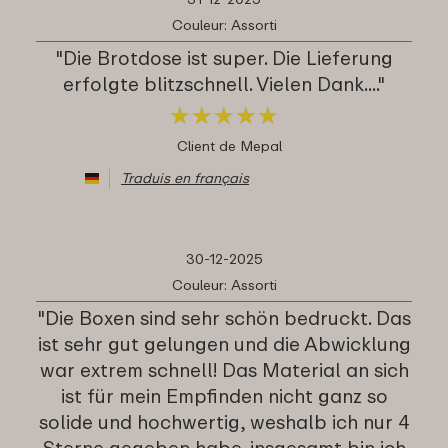
Couleur: Assorti
"Die Brotdose ist super. Die Lieferung
erfolgte blitzschnell. Vielen Dank...."
★
★
★
★
★
★
★
★
★
★
Client de Mepal
Traduis en français
30-12-2025
Couleur: Assorti
"Die Boxen sind sehr schön bedruckt. Das
ist sehr gut gelungen und die Abwicklung
war extrem schnell! Das Material an sich
ist für mein Empfinden nicht ganz so
solide und hochwertig, weshalb ich nur 4
Sterne gegeben habe. insgesamt bin ich