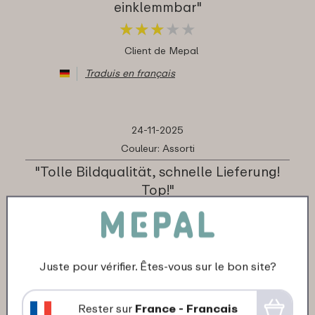
einklemmbar"
★
★
★
★
★
★
★
★
★
★
Client de Mepal
Traduis en français
24-11-2025
Couleur: Assorti
"Tolle Bildqualität, schnelle Lieferung!
Top!"
★
★
★
★
★
★
★
★
★
★
Client de Mepal
Traduis en français
Juste pour vérifier. Êtes-vous sur le bon site?
Rester sur
France - Francais
24-11-2025