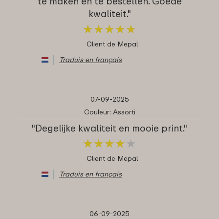
te maken en te bestellen. Goede
kwaliteit."
★
★
★
★
★
★
★
★
★
★
Client de Mepal
Traduis en français
07-09-2025
Couleur: Assorti
"Degelijke kwaliteit en mooie print."
★
★
★
★
★
★
★
★
★
★
Client de Mepal
Traduis en français
06-09-2025