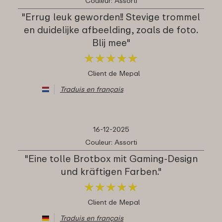
Couleur: Assorti
"Errug leuk geworden!! Stevige trommel
en duidelijke afbeelding, zoals de foto.
Blij mee"
★
★
★
★
★
★
★
★
★
★
Client de Mepal
Traduis en français
16-12-2025
Couleur: Assorti
"Eine tolle Brotbox mit Gaming-Design
und kräftigen Farben."
★
★
★
★
★
★
★
★
★
★
Client de Mepal
Traduis en français