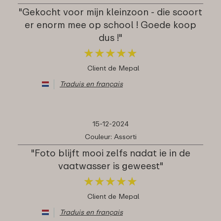
"Gekocht voor mijn kleinzoon - die scoort
er enorm mee op school ! Goede koop
dus !"
★
★
★
★
★
★
★
★
★
★
Client de Mepal
Traduis en français
15-12-2024
Couleur: Assorti
"Foto blijft mooi zelfs nadat ie in de
vaatwasser is geweest"
★
★
★
★
★
★
★
★
★
★
Client de Mepal
Traduis en français