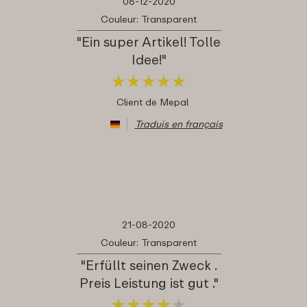
08-12-2020
Couleur: Transparent
"Ein super Artikel! Tolle
Idee!"
★
★
★
★
★
★
★
★
★
★
Client de Mepal
Traduis en français
21-08-2020
Couleur: Transparent
"Erfüllt seinen Zweck .
Preis Leistung ist gut ."
★
★
★
★
★
★
★
★
★
★