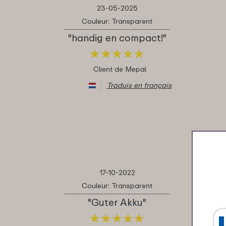
23-05-2025
Couleur: Transparent
"handig en compact!"
★
★
★
★
★
★
★
★
★
★
Client de Mepal
Traduis en français
17-10-2022
Couleur: Transparent
"Guter Akku"
★
★
★
★
★
★
★
★
★
★