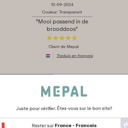
10-09-2024
Couleur: Transparent
"Mooi passend in de
brooddoos"
★
★
★
★
★
★
★
★
★
★
Client de Mepal
Traduis en français
26-09-2022
Couleur: Transparent
Juste pour vérifier. Êtes-vous sur le bon site?
"Super klein und
perfekt passend für
Rester sur
France - Francais