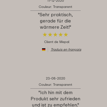
11-12-2020
Couleur: Transparent
"Sehr praktisch,
gerade für die
wärmere Zeit!"
★
★
★
★
★
★
★
★
★
★
Client de Mepal
Traduis en français
23-08-2020
Couleur: Transparent
"Ich hin mit dem
Produkt sehr zufrieden
und ist zu empfehlen."