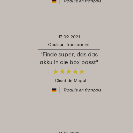
Traduis en français
17-09-2021
Couleur: Transparent
"Finde super, das das
akku in die box passt"
★
★
★
★
★
★
★
★
★
★
Client de Mepal
Traduis en français