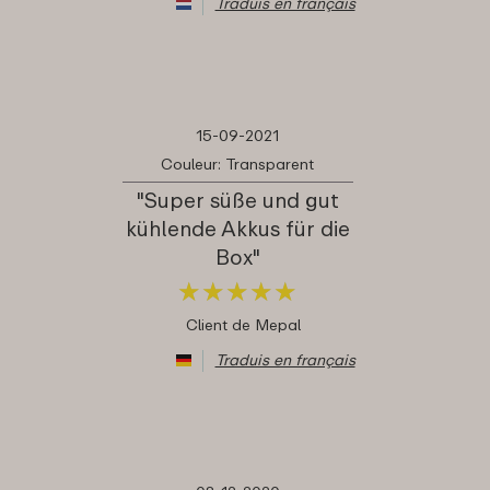
Traduis en français
15-09-2021
Couleur: Transparent
"Super süße und gut
kühlende Akkus für die
Box"
★
★
★
★
★
★
★
★
★
★
Client de Mepal
Traduis en français