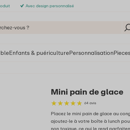
roduit
Avec design personnalisé
able
Enfants & puériculture
Personnalisation
Piece
Mini pain de glace
★
★
★
★
★
★
★
★
★
★
64 avis
Placez le mini pain de glace au cong
ajoutez‑le à votre boîte à lunch pour
non toxique, ce qui le rend parfaite