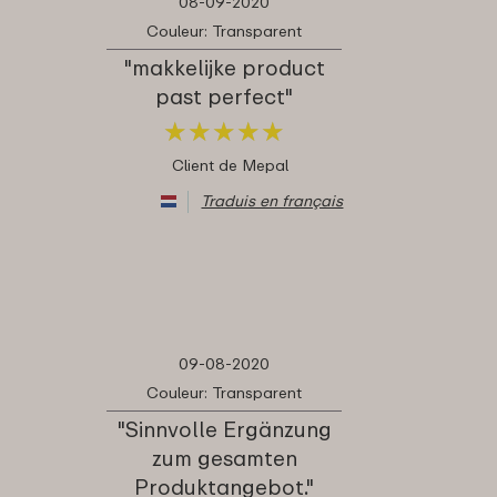
08-09-2020
Couleur: Transparent
"makkelijke product
past perfect"
★
★
★
★
★
★
★
★
★
★
Client de Mepal
Traduis en français
09-08-2020
Couleur: Transparent
"Sinnvolle Ergänzung
zum gesamten
Produktangebot."