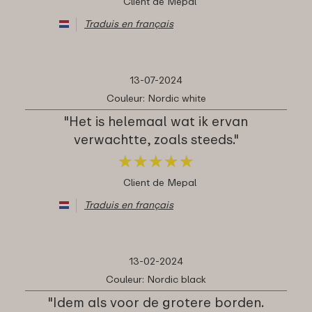
Client de Mepal
Traduis en français
13-07-2024
Couleur: Nordic white
"Het is helemaal wat ik ervan
verwachtte, zoals steeds."
★
★
★
★
★
★
★
★
★
★
Client de Mepal
Traduis en français
13-02-2024
Couleur: Nordic black
"Idem als voor de grotere borden.