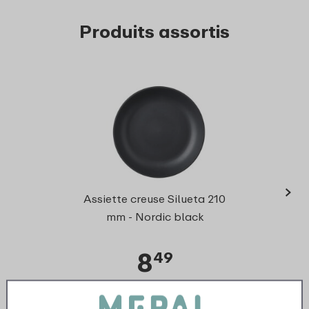
Produits assortis
›
Cou
Assiette creuse Silueta 210
mm - Nordic black
8
49
Regarder
Commander
Reg