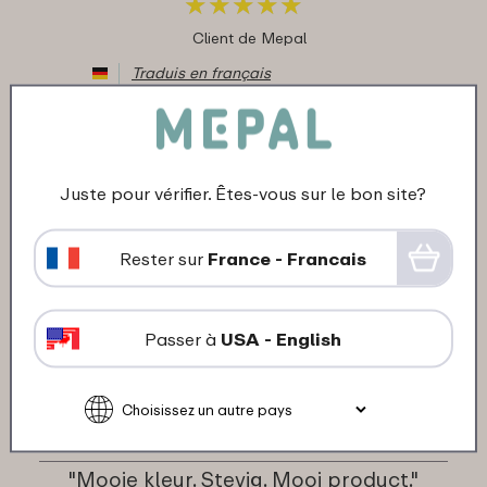
★
★
★
★
★
★
★
★
★
★
Client de Mepal
Traduis en français
07-05-2021
Couleur: Pebble white
Juste pour vérifier. Êtes-vous sur le bon site?
"Prima product, helemaal tevreden"
★
★
★
★
★
★
★
★
★
★
Rester sur
France - Francais
Client de Mepal
Traduis en français
Passer à
USA - English
27-03-2021
Couleur: Pebble green
"Mooie kleur. Stevig. Mooi product."