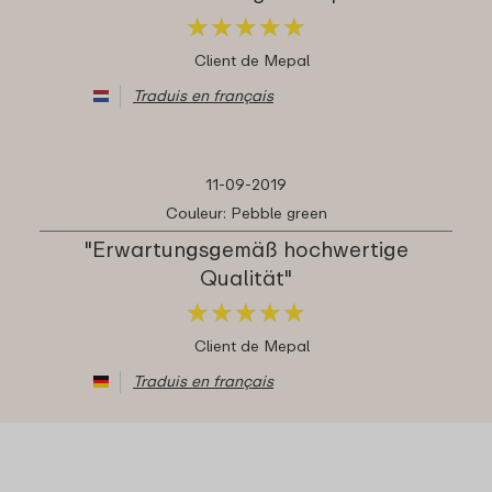
★
★
★
★
★
★
★
★
★
★
Client de Mepal
Traduis en français
11-09-2019
Couleur: Pebble green
"Erwartungsgemäß hochwertige
Qualität"
★
★
★
★
★
★
★
★
★
★
Client de Mepal
Traduis en français