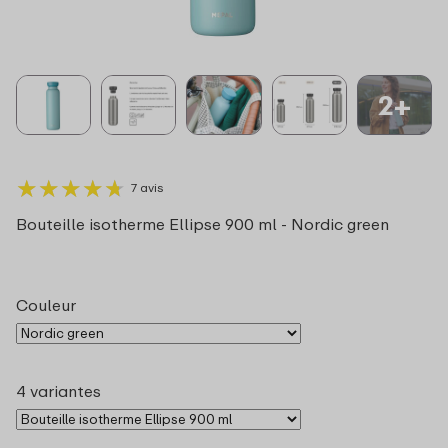
2+
★
★
★
★
★
★
★
★
★
★
7 avis
Bouteille isotherme Ellipse 900 ml - Nordic green
Couleur
4 variantes