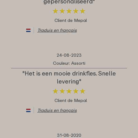
gepersonaliseerd"
★
★
★
★
★
★
★
★
★
★
Client de Mepal
Traduis en français
24-08-2023
Couleur: Assorti
"Het is een mooie drinkfles. Snelle
levering"
★
★
★
★
★
★
★
★
★
★
Client de Mepal
Traduis en français
31-08-2020