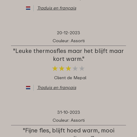
Traduis en français
20-12-2023
Couleur: Assorti
"Leuke thermosfles maar het blijft maar
kort warm."
★
★
★
★
★
★
★
★
★
★
Client de Mepal
Traduis en français
31-10-2023
Couleur: Assorti
"Fijne fles, blijft hoed warm, mooi