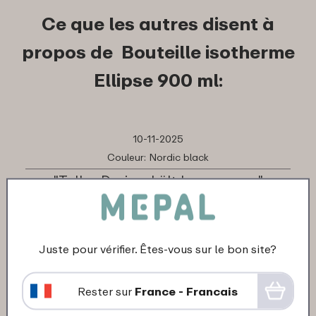
Ce que les autres disent à
propos de Bouteille isotherme
Ellipse 900 ml:
10-11-2025
Couleur: Nordic black
"Tolles Design, hält lange warm."
★
★
★
★
★
★
★
★
★
★
Client de Mepal
Traduis en français
Juste pour vérifier. Êtes-vous sur le bon site?
Rester sur
France - Francais
04-09-2025