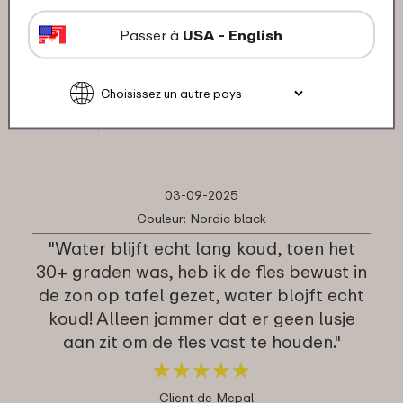
Couleur: Assorti
Passer à
USA - English
"Mooie kwaliteit en houd lang fris."
★
★
★
★
★
★
★
★
★
★
Client de Mepal
Traduis en français
03-09-2025
Couleur: Nordic black
"Water blijft echt lang koud, toen het
30+ graden was, heb ik de fles bewust in
de zon op tafel gezet, water blojft echt
koud! Alleen jammer dat er geen lusje
aan zit om de fles vast te houden."
★
★
★
★
★
★
★
★
★
★
Client de Mepal