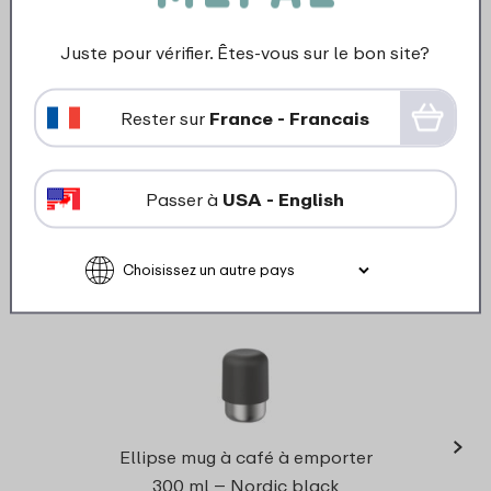
Fabriqué à partir d’un matériau sans BPA
Fabriqué à partir de 90 % d’acier inoxydable recyclé
Juste pour vérifier. Êtes-vous sur le bon site?
Rester sur
France - Francais
Produits assortis
Passer à
USA - English
›
Pot
Ellipse mug à café à emporter
El
300 ml – Nordic black