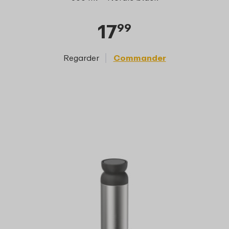
17
99
Regarder
Commander
Reg