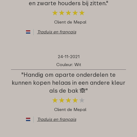
en zwarte houders bij zitten."
★
★
★
★
★
★
★
★
★
★
Client de Mepal
Traduis en français
24-11-2021
Couleur: Wit
"Handig om aparte onderdelen te
kunnen kopen helaas in een andere kleur
als de bak 🙈"
★
★
★
★
★
★
★
★
★
★
Client de Mepal
Traduis en français