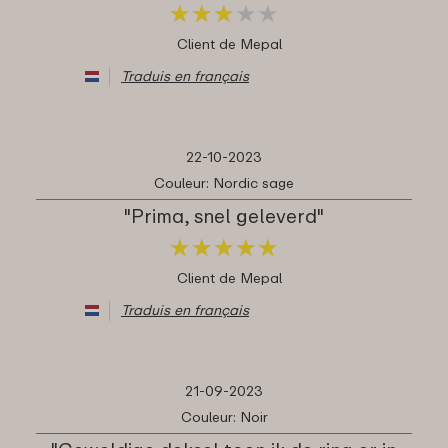
★
★
★
★
★
★
★
★
★
★
Client de Mepal
Traduis en français
22-10-2023
Couleur: Nordic sage
"Prima, snel geleverd"
★
★
★
★
★
★
★
★
★
★
Client de Mepal
Traduis en français
21-09-2023
Couleur: Noir