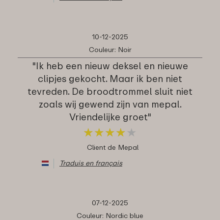
10-12-2025
Couleur: Noir
"Ik heb een nieuw deksel en nieuwe
clipjes gekocht. Maar ik ben niet
tevreden. De broodtrommel sluit niet
zoals wij gewend zijn van mepal.
Vriendelijke groet"
★
★
★
★
★
★
★
★
★
★
Client de Mepal
Traduis en français
07-12-2025
Couleur: Nordic blue