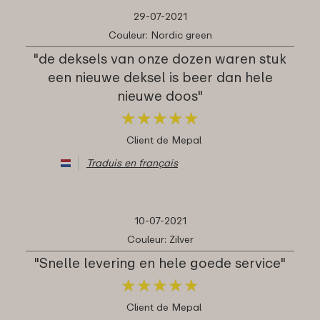
29-07-2021
Couleur: Nordic green
"de deksels van onze dozen waren stuk
een nieuwe deksel is beer dan hele
nieuwe doos"
★
★
★
★
★
★
★
★
★
★
Client de Mepal
Traduis en français
10-07-2021
Couleur: Zilver
"Snelle levering en hele goede service"
★
★
★
★
★
★
★
★
★
★
Client de Mepal