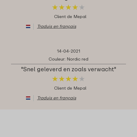
★
★
★
★
★
★
★
★
★
★
Client de Mepal
Traduis en français
14-04-2021
Couleur: Nordic red
"Snel geleverd en zoals verwacht"
★
★
★
★
★
★
★
★
★
★
Client de Mepal
Traduis en français