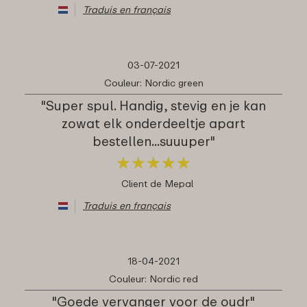
Traduis en français
03-07-2021
Couleur: Nordic green
"Super spul. Handig, stevig en je kan
zowat elk onderdeeltje apart
bestellen...suuuper"
★
★
★
★
★
★
★
★
★
★
Client de Mepal
Traduis en français
18-04-2021
Couleur: Nordic red
"Goede vervanger voor de oudr"