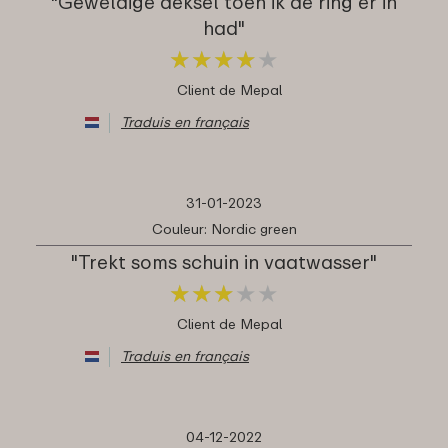
"Geweldige deksel toen ik de ring er in
had"
★
★
★
★
★
★
★
★
★
★
Client de Mepal
Traduis en français
31-01-2023
Couleur: Nordic green
"Trekt soms schuin in vaatwasser"
★
★
★
★
★
★
★
★
★
★
Client de Mepal
Traduis en français
04-12-2022