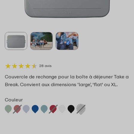
★
★
★
★
★
★
★
★
★
★
28 avis
Couvercle de rechange pour la boîte à déjeuner Take a
Break. Convient aux dimensions ‘large’, 'flat' ou XL.
Couleur