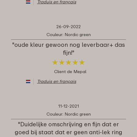
Traduis en français
26-09-2022
Couleur: Nordic green
"oude kleur gewoon nog leverbaar+ das
fijn!"
★
★
★
★
★
★
★
★
★
★
Client de Mepal
Traduis en français
11-12-2021
Couleur: Nordic green
"Duidelijke omschrijving en fijn dat er
goed bij staat dat er geen anti-lek ring