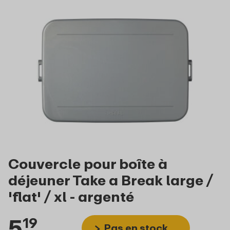
Couvercle pour boîte à
déjeuner Take a Break large /
'flat' / xl - argenté
5
19
Pas en stock