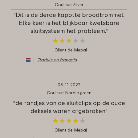
Couleur: Zilver
"Dit is de derde kapotte broodtrommel.
Elke keer is het blijkbaar kwetsbare
sluitsysteem het probleem."
★
★
★
★
★
★
★
★
★
★
Client de Mepal
Traduis en français
08-11-2022
Couleur: Nordic green
"de randjes van de sluitclips op de oude
deksels waren afgebroken"
★
★
★
★
★
★
★
★
★
★
Client de Mepal