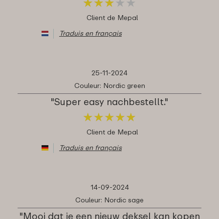
★
★
★
★
★
★
★
★
★
★
Client de Mepal
Traduis en français
25-11-2024
Couleur: Nordic green
"Super easy nachbestellt."
★
★
★
★
★
★
★
★
★
★
Client de Mepal
Traduis en français
14-09-2024
Couleur: Nordic sage
"Mooi dat je een nieuw deksel kan kopen