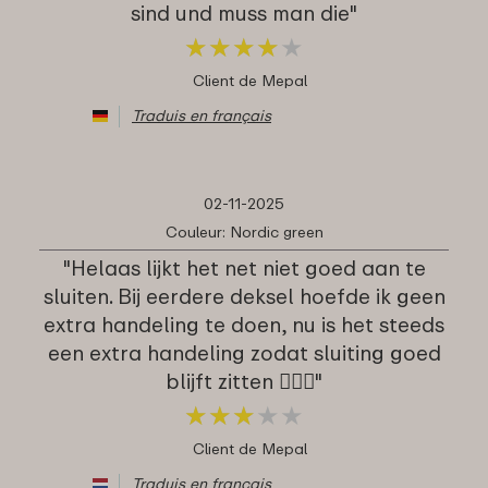
sind und muss man die"
★
★
★
★
★
★
★
★
★
★
Client de Mepal
Traduis en français
02-11-2025
Couleur: Nordic green
"Helaas lijkt het net niet goed aan te
sluiten. Bij eerdere deksel hoefde ik geen
extra handeling te doen, nu is het steeds
een extra handeling zodat sluiting goed
blijft zitten 🤷🏻‍♀️"
★
★
★
★
★
★
★
★
★
★
Client de Mepal
Traduis en français