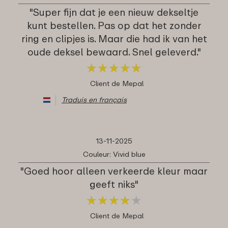
"Super fijn dat je een nieuw dekseltje
kunt bestellen. Pas op dat het zonder
ring en clipjes is. Maar die had ik van het
oude deksel bewaard. Snel geleverd."
★
★
★
★
★
★
★
★
★
★
Client de Mepal
Traduis en français
13-11-2025
Couleur: Vivid blue
"Goed hoor alleen verkeerde kleur maar
geeft niks"
★
★
★
★
★
★
★
★
★
★
Client de Mepal