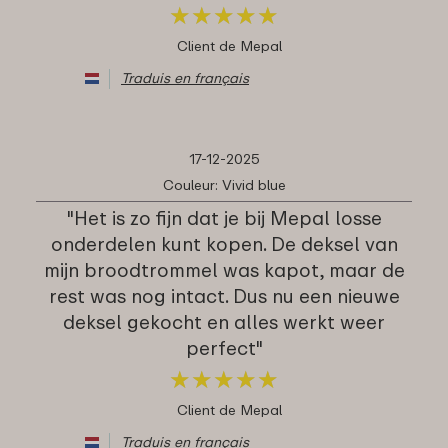
★
★
★
★
★
★
★
★
★
★
Client de Mepal
Traduis en français
17-12-2025
Couleur: Vivid blue
"Het is zo fijn dat je bij Mepal losse
onderdelen kunt kopen. De deksel van
mijn broodtrommel was kapot, maar de
rest was nog intact. Dus nu een nieuwe
deksel gekocht en alles werkt weer
perfect"
★
★
★
★
★
★
★
★
★
★
Client de Mepal
Traduis en français