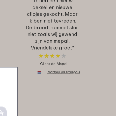
"Ik heb een nieuw
deksel en nieuwe
clipjes gekocht. Maar
ik ben niet tevreden.
De broodtrommel sluit
niet zoals wij gewend
zijn van mepal.
Vriendelijke groet"
★
★
★
★
★
★
★
★
★
★
Client de Mepal
Traduis en français