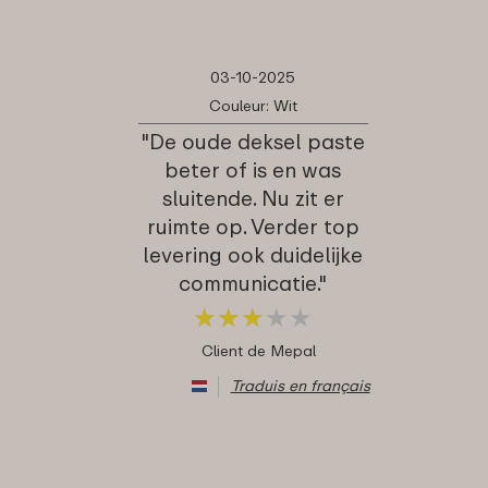
03-10-2025
Couleur: Wit
"De oude deksel paste
beter of is en was
sluitende. Nu zit er
ruimte op. Verder top
levering ook duidelijke
communicatie."
★
★
★
★
★
★
★
★
★
★
Client de Mepal
Traduis en français