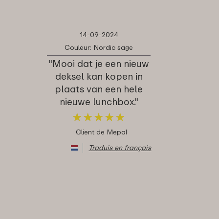
14-09-2024
Couleur: Nordic sage
"Mooi dat je een nieuw
deksel kan kopen in
plaats van een hele
nieuwe lunchbox."
★
★
★
★
★
★
★
★
★
★
Client de Mepal
Traduis en français