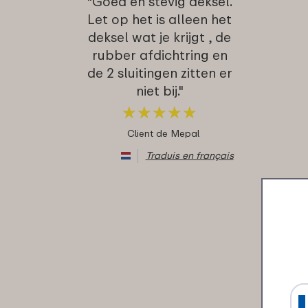
"Goed en stevig deksel.
Let op het is alleen het
deksel wat je krijgt , de
rubber afdichtring en
de 2 sluitingen zitten er
niet bij."
★
★
★
★
★
★
★
★
★
★
Client de Mepal
Traduis en français