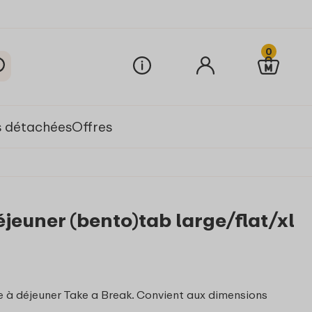
0
s détachées
Offres
éjeuner (bento)tab large/flat/xl
e à déjeuner Take a Break. Convient aux dimensions