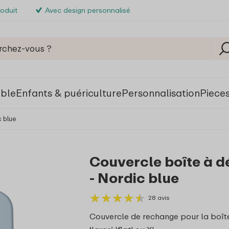
roduit
Avec design personnalisé
able
Enfants & puériculture
Personnalisation
Piece
c blue
Couvercle boîte à d
- Nordic blue
★
★
★
★
★
★
★
★
★
★
28 avis
Couvercle de rechange pour la boît