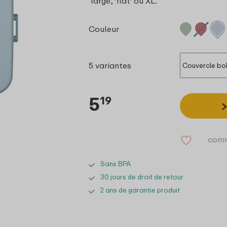
‘large’, 'flat' ou XL.
Couleur
5 variantes
5
19
comm
Sans BPA
30 jours de droit de retour
2 ans de garantie produit