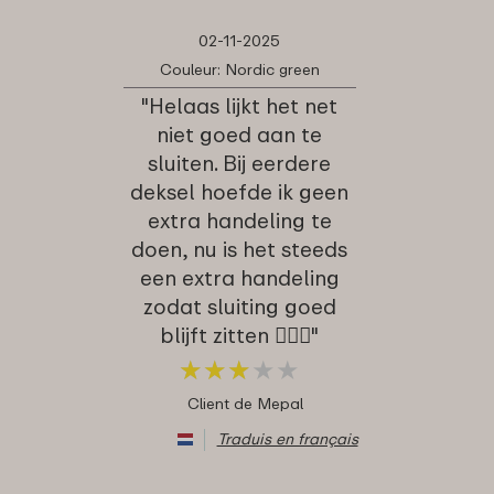
02-11-2025
Couleur: Nordic green
"Helaas lijkt het net
niet goed aan te
sluiten. Bij eerdere
deksel hoefde ik geen
extra handeling te
doen, nu is het steeds
een extra handeling
zodat sluiting goed
blijft zitten 🤷🏻‍♀️"
★
★
★
★
★
★
★
★
★
★
Client de Mepal
Traduis en français