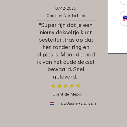
07-12-2025
Couleur: Nordic blue
"Super fijn dat je een
nieuw dekseltje kunt
bestellen. Pas op dat
het zonder ring en
clipjes is. Maar die had
ik van het oude deksel
bewaard. Snel
geleverd."
★
★
★
★
★
★
★
★
★
★
Client de Mepal
Traduis en français