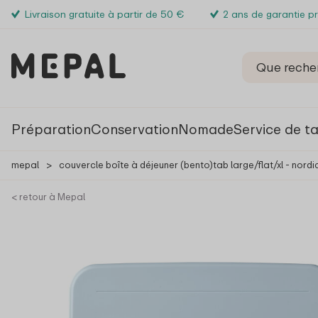
Livraison gratuite à partir de 50 €
2 ans de garantie p
Préparation
Conservation
Nomade
Service de t
mepal
>
couvercle boîte à déjeuner (bento)tab large/flat/xl - nordi
< retour à Mepal