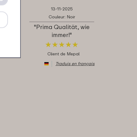
13-11-2025
Couleur: Noir
"Prima Qualität, wie
immer!"
★
★
★
★
★
★
★
★
★
★
Client de Mepal
Traduis en français