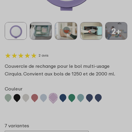
2+
★
★
★
★
★
★
★
★
★
★
2 avis
Couvercle de rechange pour le bol multi-usage
Cirqula. Convient aux bols de 1250 et de 2000 ml.
Couleur
7 variantes