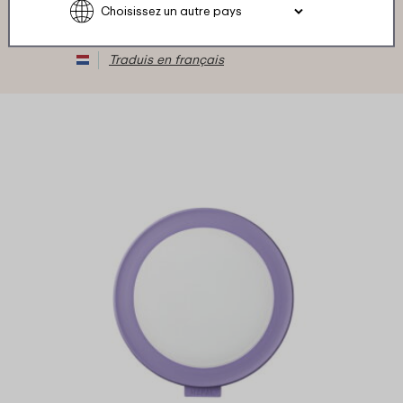
★
★
★
★
★
★
★
★
★
★
Client de Mepal
Traduis en français