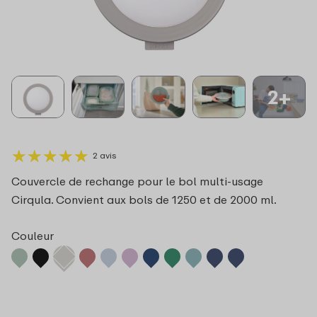
2+
★
★
★
★
★
★
★
★
★
★
2 avis
Couvercle de rechange pour le bol multi-usage
Cirqula. Convient aux bols de 1250 et de 2000 ml.
Couleur