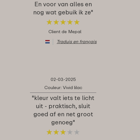
En voor van alles en
nog wat gebuik ik ze"
★
★
★
★
★
★
★
★
★
★
Client de Mepal
Traduis en français
02-03-2025
Couleur: Vivid lilac
"kleur valt iets te licht
uit - praktisch, sluit
goed af en net groot
genoeg"
★
★
★
★
★
★
★
★
★
★