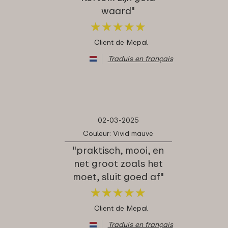
waard"
★
★
★
★
★
★
★
★
★
★
Client de Mepal
Traduis en français
02-03-2025
Couleur: Vivid mauve
"praktisch, mooi, en
net groot zoals het
moet, sluit goed af"
★
★
★
★
★
★
★
★
★
★
Client de Mepal
Traduis en français