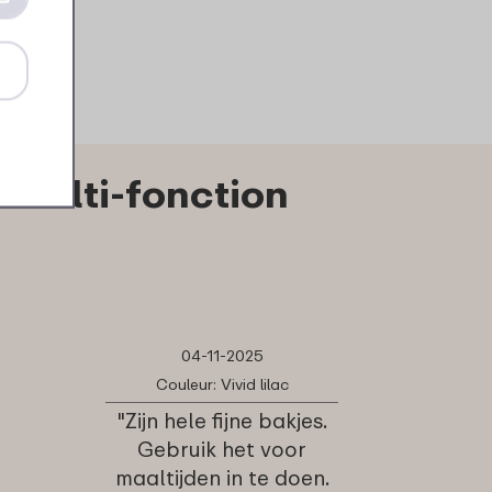
Regarder
Commander
Regarder
C
 multi-fonction
04-11-2025
Couleur: Vivid lilac
"Zijn hele fijne bakjes.
Gebruik het voor
maaltijden in te doen.