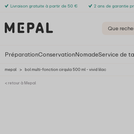
Livraison gratuite à partir de 50 €
2 ans de garantie p
Préparation
Conservation
Nomade
Service de t
mepal
>
bol multi-fonction cirqula 500 ml - vivid lilac
< retour à Mepal