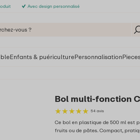
roduit
Avec design personnalisé
able
Enfants & puériculture
Personnalisation
Piece
Bol multi-fonction Ci
★
★
★
★
★
★
★
★
★
★
54 avis
Ce bol en plastique de 500 ml est p
fruits ou de pâtes. Compact, pratiq