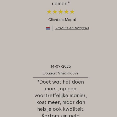
nemen."
★
★
★
★
★
★
★
★
★
★
Client de Mepal
Traduis en français
14-09-2025
Couleur: Vivid mauve
"Doet wat het doen
moet, op een
voortreffelijke manier,
kost meer, maar dan
heb je ook kwaliteit.
Kortom zijn geld