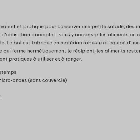
alent et pratique pour conserver une petite salade, des muf
 d’utilisation » complet : vous y conservez les aliments au r
ble. Le bol est fabriqué en matériau robuste et équipé d’un
le qui ferme hermétiquement le récipient, les aliments reste
nt pratiques à utiliser et à ranger.
ngtemps
 micro-ondes (sans couvercle)
t