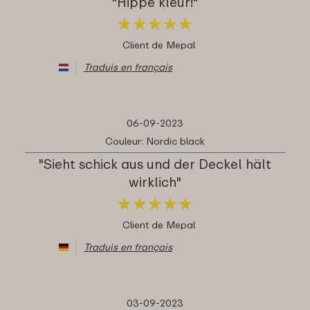
"Hippe kleur!"
★
★
★
★
★
★
★
★
★
★
Client de Mepal
Traduis en français
06-09-2023
Couleur: Nordic black
"Sieht schick aus und der Deckel hält
wirklich"
★
★
★
★
★
★
★
★
★
★
Client de Mepal
Traduis en français
03-09-2023