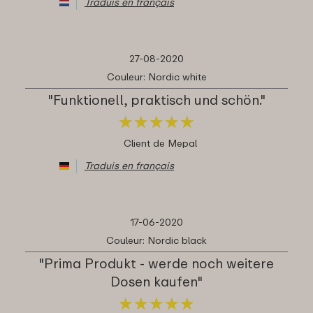
Traduis en français
27-08-2020
Couleur: Nordic white
"Funktionell, praktisch und schön."
★
★
★
★
★
★
★
★
★
★
Client de Mepal
Traduis en français
17-06-2020
Couleur: Nordic black
"Prima Produkt - werde noch weitere
Dosen kaufen"
★
★
★
★
★
★
★
★
★
★