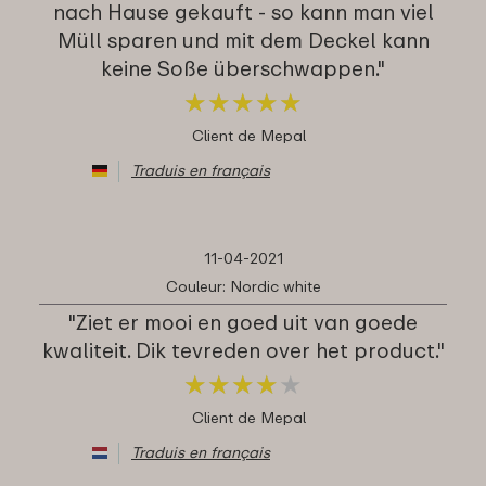
nach Hause gekauft - so kann man viel
Müll sparen und mit dem Deckel kann
keine Soße überschwappen."
★
★
★
★
★
★
★
★
★
★
Client de Mepal
Traduis en français
11-04-2021
Couleur: Nordic white
"Ziet er mooi en goed uit van goede
kwaliteit. Dik tevreden over het product."
★
★
★
★
★
★
★
★
★
★
Client de Mepal
Traduis en français