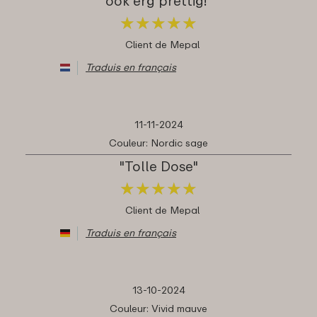
ook erg prettig!"
★
★
★
★
★
★
★
★
★
★
Client de Mepal
Traduis en français
11-11-2024
Couleur: Nordic sage
"Tolle Dose"
★
★
★
★
★
★
★
★
★
★
Client de Mepal
Traduis en français
13-10-2024
Couleur: Vivid mauve