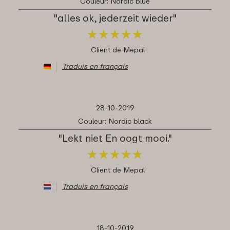
Couleur: Nordic blue
"alles ok, jederzeit wieder"
★
★
★
★
★
★
★
★
★
★
Client de Mepal
Traduis en français
28-10-2019
Couleur: Nordic black
"Lekt niet En oogt mooi."
★
★
★
★
★
★
★
★
★
★
Client de Mepal
Traduis en français
18-10-2019