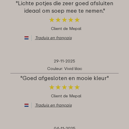
"Lichte potjes die zeer goed afsluiten
ideaal om soep mee te nemen."
★
★
★
★
★
★
★
★
★
★
Client de Mepal
Traduis en français
29-11-2025
Couleur: Vivid lilac
"Goed afgesloten en mooie kleur"
★
★
★
★
★
★
★
★
★
★
Client de Mepal
Traduis en français
04-11-2025