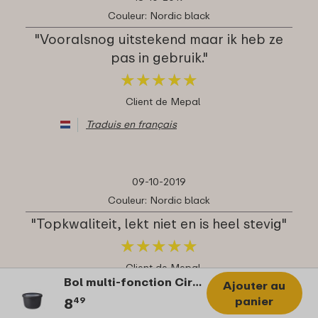
Couleur: Nordic black
"Vooralsnog uitstekend maar ik heb ze
pas in gebruik."
★
★
★
★
★
★
★
★
★
★
Client de Mepal
Traduis en français
09-10-2019
Couleur: Nordic black
"Topkwaliteit, lekt niet en is heel stevig"
★
★
★
★
★
★
★
★
★
★
Client de Mepal
Bol multi-fonction Cirqula 500 ml - Nordic black
Ajouter au
Traduis en français
panier
8
49