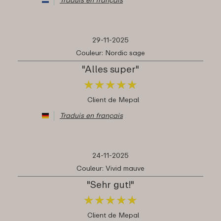
29-11-2025
Couleur: Nordic sage
"Alles super"
★
★
★
★
★
★
★
★
★
★
Client de Mepal
Traduis en français
24-11-2025
Couleur: Vivid mauve
"Sehr gut!"
★
★
★
★
★
★
★
★
★
★
Client de Mepal