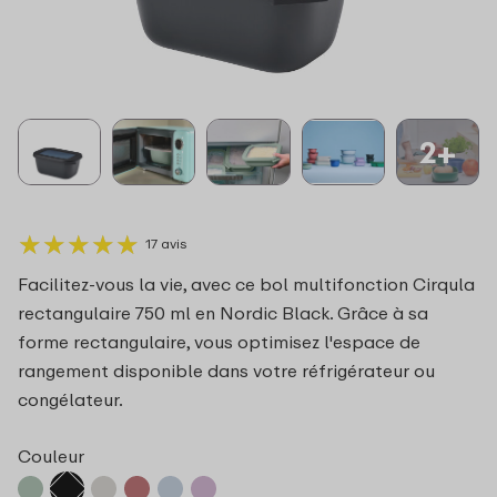
2+
★
★
★
★
★
★
★
★
★
★
17 avis
Facilitez-vous la vie, avec ce bol multifonction Cirqula
rectangulaire 750 ml en Nordic Black. Grâce à sa
forme rectangulaire, vous optimisez l'espace de
rangement disponible dans votre réfrigérateur ou
congélateur.
Couleur