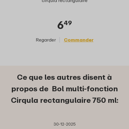
cirqula rectangulaire
6
49
Regarder
Commander
Reg
Ce que les autres disent à
propos de Bol multi-fonction
Cirqula rectangulaire 750 ml:
30-12-2025