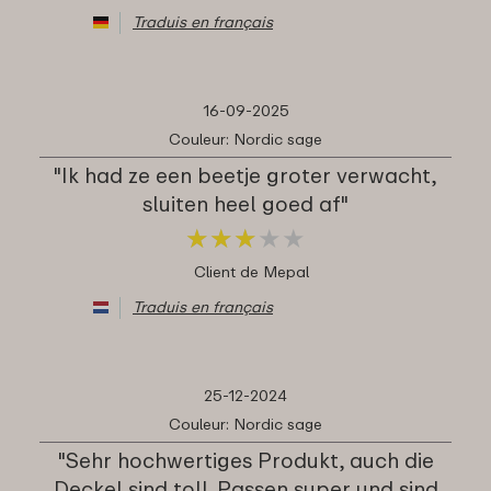
Traduis en français
16-09-2025
Couleur: Nordic sage
"Ik had ze een beetje groter verwacht,
sluiten heel goed af"
★
★
★
★
★
★
★
★
★
★
Client de Mepal
Traduis en français
25-12-2024
Couleur: Nordic sage
"Sehr hochwertiges Produkt, auch die
Deckel sind toll. Passen super und sind