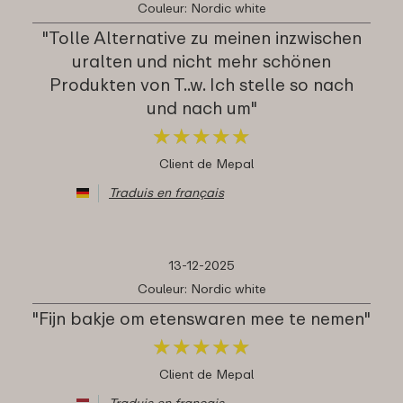
Couleur: Nordic white
"Tolle Alternative zu meinen inzwischen
uralten und nicht mehr schönen
Produkten von T..w. Ich stelle so nach
und nach um"
★
★
★
★
★
★
★
★
★
★
Client de Mepal
Traduis en français
13-12-2025
Couleur: Nordic white
"Fijn bakje om etenswaren mee te nemen"
★
★
★
★
★
★
★
★
★
★
Client de Mepal
Traduis en français