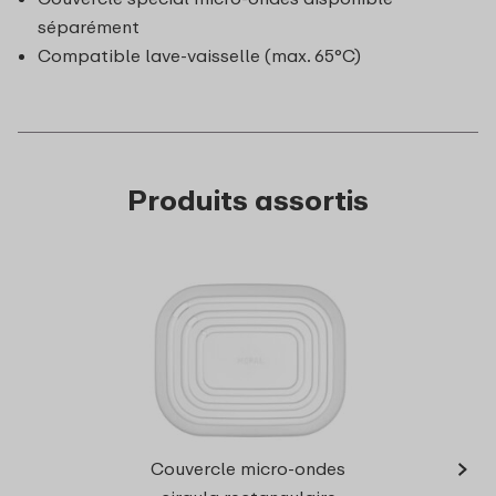
séparément
Compatible lave-vaisselle (max. 65°C)
Produits assortis
›
Bol 
Couvercle micro-ondes
rectan