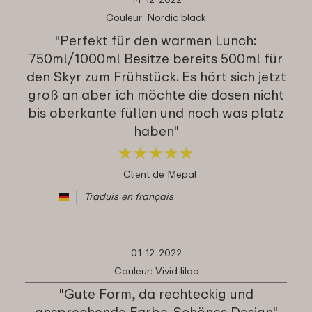
Couleur: Nordic black
"Perfekt für den warmen Lunch:
750ml/1000ml Besitze bereits 500ml für
den Skyr zum Frühstück. Es hört sich jetzt
groß an aber ich möchte die dosen nicht
bis oberkante füllen und noch was platz
haben"
★
★
★
★
★
★
★
★
★
★
Client de Mepal
Traduis en français
01-12-2022
Couleur: Vivid lilac
"Gute Form, da rechteckig und
ansprechende Farbe. Schönes Design"