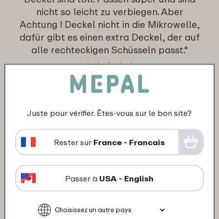
nicht so leicht zu verbiegen. Aber
Achtung ! Deckel nicht in die Mikrowelle,
dafür gibt es einen extra Deckel, der auf
alle rechteckigen Schüsseln passt."
★
★
★
★
★
★
★
★
★
★
Client de Mepal
Traduis en français
Juste pour vérifier. Êtes-vous sur le bon site?
13-12-2024
Rester sur
France - Francais
Couleur: Nordic white
"Stevige potten en laat geen randen
achter"
Passer à
USA - English
★
★
★
★
★
★
★
★
★
★
Client de Mepal