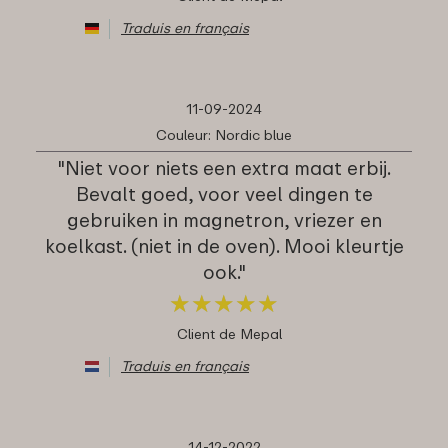
Traduis en français
11-09-2024
Couleur: Nordic blue
"Niet voor niets een extra maat erbij.
Bevalt goed, voor veel dingen te
gebruiken in magnetron, vriezer en
koelkast. (niet in de oven). Mooi kleurtje
ook."
★
★
★
★
★
★
★
★
★
★
Client de Mepal
Traduis en français
14-12-2022