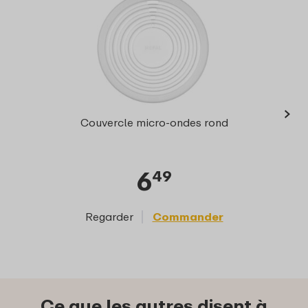
›
Bol 
Couvercle micro-ondes rond
12
6
49
Regarder
Commander
Reg
Ce que les autres disent à