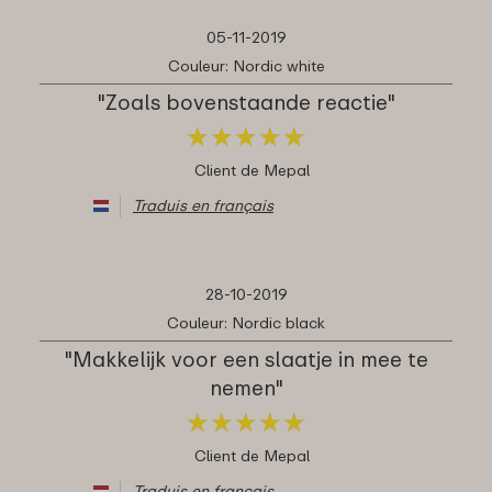
05-11-2019
Couleur: Nordic white
"Zoals bovenstaande reactie"
★
★
★
★
★
★
★
★
★
★
Client de Mepal
Traduis en français
28-10-2019
Couleur: Nordic black
"Makkelijk voor een slaatje in mee te
nemen"
★
★
★
★
★
★
★
★
★
★
Client de Mepal
Traduis en français