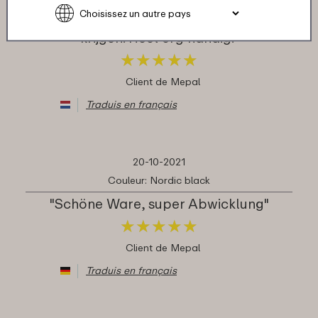
tevoren klaarmaak en met de deksel af
kan sluiten. In verschillende maten te
krijgen. Heel erg handig."
★
★
★
★
★
★
★
★
★
★
Client de Mepal
Traduis en français
20-10-2021
Couleur: Nordic black
"Schöne Ware, super Abwicklung"
★
★
★
★
★
★
★
★
★
★
Client de Mepal
Traduis en français