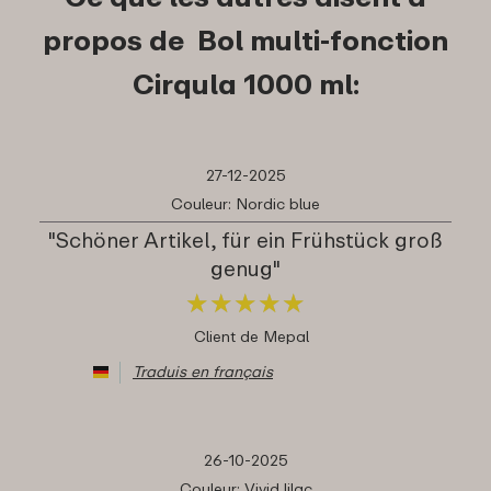
propos de Bol multi-fonction
Cirqula 1000 ml:
27-12-2025
Couleur: Nordic blue
"Schöner Artikel, für ein Frühstück groß
genug"
★
★
★
★
★
★
★
★
★
★
Client de Mepal
Traduis en français
26-10-2025
Couleur: Vivid lilac