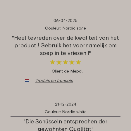
06-04-2025
Couleur: Nordic sage
"Heel tevreden over de kwaliteit van het
product ! Gebruik het voornamelijk om
soep in te vriezen !"
★
★
★
★
★
★
★
★
★
★
Client de Mepal
Traduis en français
21-12-2024
Couleur: Nordic white
"Die Schüsseln entsprechen der
gewohnten Qualität"