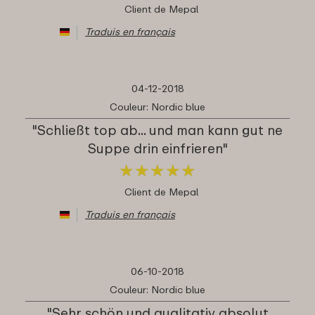
Client de Mepal
Traduis en français
04-12-2018
Couleur: Nordic blue
"Schließt top ab... und man kann gut ne
Suppe drin einfrieren"
★
★
★
★
★
★
★
★
★
★
Client de Mepal
Traduis en français
06-10-2018
Couleur: Nordic blue
"Sehr schön und qualitativ absolut