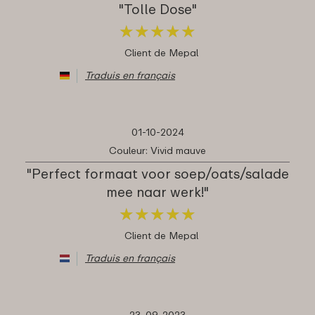
"Tolle Dose"
★
★
★
★
★
★
★
★
★
★
Client de Mepal
Traduis en français
01-10-2024
Couleur: Vivid mauve
"Perfect formaat voor soep/oats/salade
mee naar werk!"
★
★
★
★
★
★
★
★
★
★
Client de Mepal
Traduis en français
23-09-2023