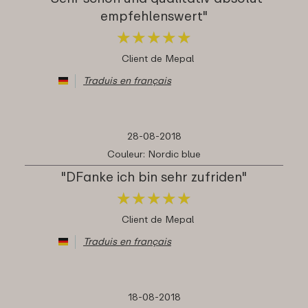
empfehlenswert"
★
★
★
★
★
★
★
★
★
★
Client de Mepal
Traduis en français
28-08-2018
Couleur: Nordic blue
"DFanke ich bin sehr zufriden"
★
★
★
★
★
★
★
★
★
★
Client de Mepal
Traduis en français
18-08-2018