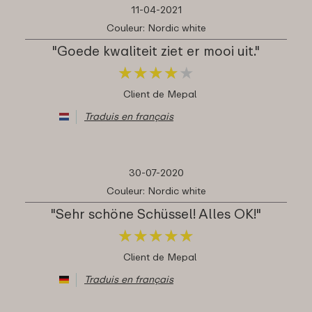
11-04-2021
Couleur: Nordic white
"Goede kwaliteit ziet er mooi uit."
★
★
★
★
★
★
★
★
★
★
Client de Mepal
Traduis en français
30-07-2020
Couleur: Nordic white
"Sehr schöne Schüssel! Alles OK!"
★
★
★
★
★
★
★
★
★
★
Client de Mepal
Traduis en français