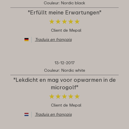
Couleur: Nordic black
"Erfüllt meine Erwartungen"
★
★
★
★
★
★
★
★
★
★
Client de Mepal
Traduis en français
13-12-2017
Couleur: Nordic white
"Lekdicht en mag voor opwarmen in de
microgolf"
★
★
★
★
★
★
★
★
★
★
Client de Mepal
Traduis en français