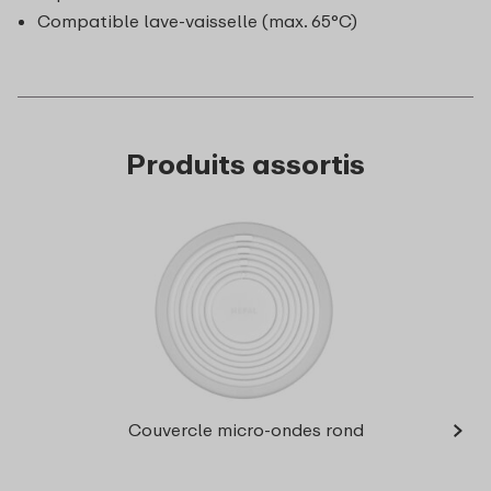
Compatible lave-vaisselle (max. 65°C)
Produits assortis
›
Bol 
Couvercle micro-ondes rond
20