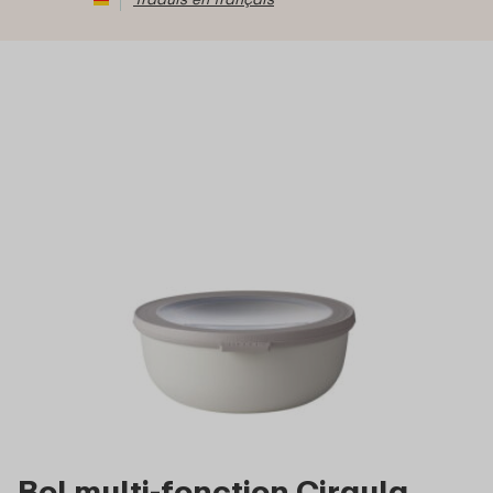
Bol multi-fonction Cirqula