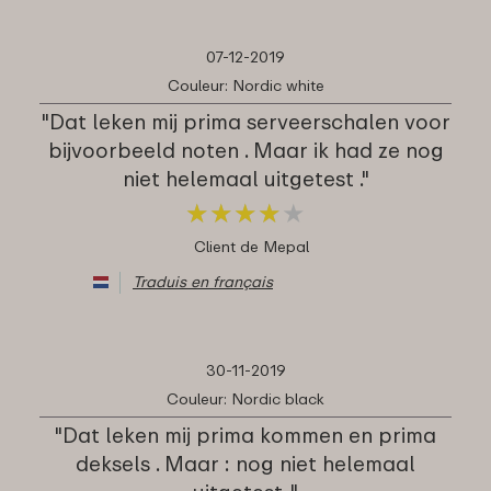
07-12-2019
Couleur: Nordic white
"Dat leken mij prima serveerschalen voor
bijvoorbeeld noten . Maar ik had ze nog
niet helemaal uitgetest ."
★
★
★
★
★
★
★
★
★
★
Client de Mepal
Traduis en français
30-11-2019
Couleur: Nordic black
"Dat leken mij prima kommen en prima
deksels . Maar : nog niet helemaal