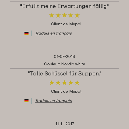
"Erfüllt meine Erwartungen fällig"
★
★
★
★
★
★
★
★
★
★
Client de Mepal
Traduis en français
01-07-2018
Couleur: Nordic white
"Tolle Schüssel für Suppen."
★
★
★
★
★
★
★
★
★
★
Client de Mepal
Traduis en français
11-11-2017