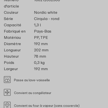
d'article
Couleur
Nordic white
Série
Cirqula - rond
Capacité
1,3 l
Fabriqué en
Pays-Bas
Matériau
PP, TPE
Diamètre
192 mm
Longueur
202 mm
Hauteur
78 mm
Poids
0,3 kg
Largeur
192 mm
Passe au lave-vaisselle
Convient au congélateur
Convient au four à vapeur (sans couvercle)