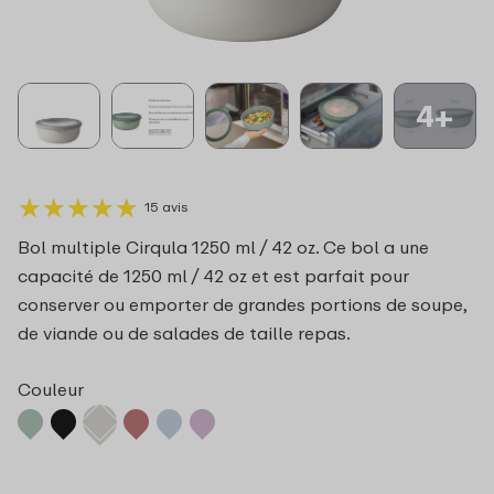
4+
★
★
★
★
★
★
★
★
★
★
15 avis
Bol multiple Cirqula 1250 ml / 42 oz. Ce bol a une
capacité de 1250 ml / 42 oz et est parfait pour
conserver ou emporter de grandes portions de soupe,
de viande ou de salades de taille repas.
Couleur