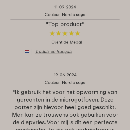
11-09-2024
Couleur: Nordic sage
"Top product"
★
★
★
★
★
★
★
★
★
★
Client de Mepal
Traduis en français
19-06-2024
Couleur: Nordic sage
"Ik gebruik het voor het opwarming van
gerechten in de microgolfoven. Deze
potten zijn hievoor heel goed geschikt.
Men kan ze trouwens ook gebuiken voor
de diepvries. Voor mij is dit een perfecte
combinatie. Ze zijn ook verkrijgbaar in