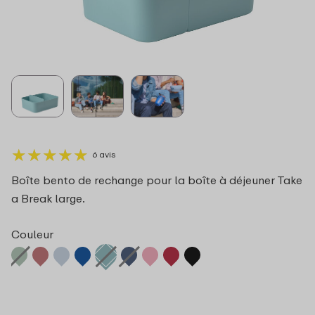
★
★
★
★
★
★
★
★
★
★
6 avis
Boîte bento de rechange pour la boîte à déjeuner Take
a Break large.
Couleur