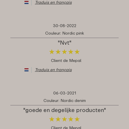
Traduis en français
30-08-2022
Couleur: Nordic pink
"Nvt"
★
★
★
★
★
★
★
★
★
★
Client de Mepal
Traduis en français
06-03-2021
Couleur: Nordic denim
"goede en degelijke producten"
★
★
★
★
★
★
★
★
★
★
Client de Mepal