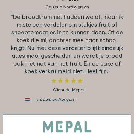
Couleur: Nordic green
"De broodtrommel hadden we al, maar ik
miste een verdeler om stukjes fruit of
snoeptomaatjes in te kunnen doen. Of de
koek die mij dochter mee naar school
krijgt. Nu met deze verdeler blijft eindelijk
alles mooi gescheiden en wordt je brood
ook niet nat van het fruit. En de cake of
koek verkruimeld niet. Heel fijn."
★
★
★
★
★
★
★
★
★
★
Client de Mepal
Traduis en français
11-11-2022
Couleur: Nordic green