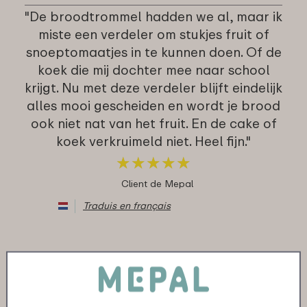
"De broodtrommel hadden we al, maar ik
miste een verdeler om stukjes fruit of
snoeptomaatjes in te kunnen doen. Of de
koek die mij dochter mee naar school
krijgt. Nu met deze verdeler blijft eindelijk
alles mooi gescheiden en wordt je brood
ook niet nat van het fruit. En de cake of
koek verkruimeld niet. Heel fijn."
★
★
★
★
★
★
★
★
★
★
Client de Mepal
Traduis en français
11-11-2022
Couleur: Nordic green
"De onze was helaas kapot gevallen en