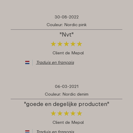
30-08-2022
Couleur: Nordic pink
"Nvt"
★
★
★
★
★
★
★
★
★
★
Client de Mepal
Traduis en français
06-03-2021
Couleur: Nordic denim
"goede en degelijke producten"
★
★
★
★
★
★
★
★
★
★
Client de Mepal
Traduis en français