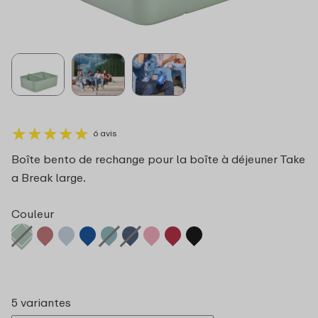
★
★
★
★
★
★
★
★
★
★
6 avis
Boîte bento de rechange pour la boîte à déjeuner Take
a Break large.
Couleur
5 variantes