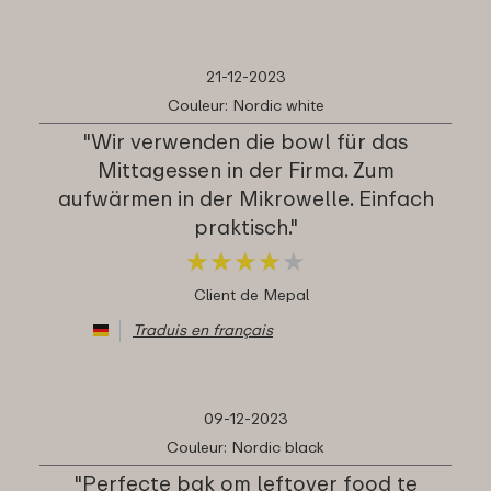
21-12-2023
Couleur: Nordic white
"Wir verwenden die bowl für das
Mittagessen in der Firma. Zum
aufwärmen in der Mikrowelle. Einfach
praktisch."
★
★
★
★
★
★
★
★
★
★
Client de Mepal
Traduis en français
09-12-2023
Couleur: Nordic black
"Perfecte bak om leftover food te