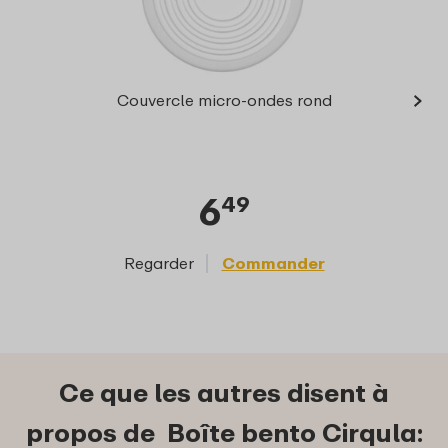
›
Bol mu
Couvercle micro-ondes rond
6
49
Regarder
Commander
Reg
Ce que les autres disent à
propos de Boîte bento Cirqula: