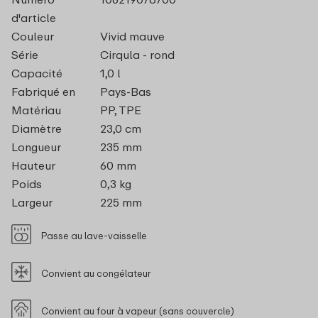
d'article
Couleur
Vivid mauve
Série
Cirqula - rond
Capacité
1,0 l
Fabriqué en
Pays-Bas
Matériau
PP, TPE
Diamètre
23,0 cm
Longueur
235 mm
Hauteur
60 mm
Poids
0,3 kg
Largeur
225 mm
Passe au lave-vaisselle
Convient au congélateur
Convient au four à vapeur (sans couvercle)