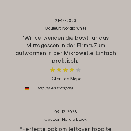
21-12-2023
Couleur: Nordic white
"Wir verwenden die bowl für das
Mittagessen in der Firma. Zum
aufwärmen in der Mikrowelle. Einfach
praktisch."
★
★
★
★
★
★
★
★
★
★
Client de Mepal
Traduis en français
09-12-2023
Couleur: Nordic black
"Perfecte bak om leftover food te