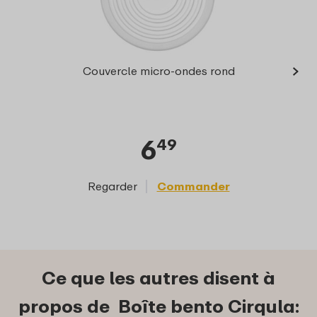
›
Bol 
Couvercle micro-ondes rond
5
6
49
Regarder
Commander
Reg
Ce que les autres disent à
propos de Boîte bento Cirqula: