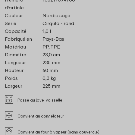
d'article
Couleur
Nordic sage
Série
Cirqula - rond
Capacité
1,0 l
Fabriqué en
Pays-Bas
Matériau
PP, TPE
Diamètre
23,0 cm
Longueur
235 mm
Hauteur
60 mm
Poids
0,3 kg
Largeur
225 mm
Passe au lave-vaisselle
Convient au congélateur
Convient au four à vapeur (sans couvercle)