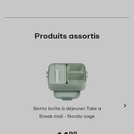
Produits assortis
›
Ellip
Bento boîte à déjeuner Take a
+ 
Break midi - Nordic sage
99