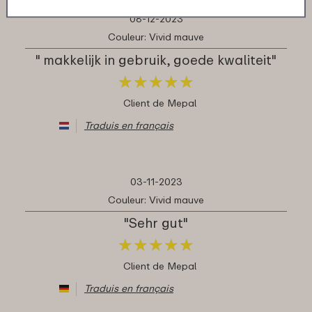
08-12-2023
Couleur: Vivid mauve
" makkelijk in gebruik, goede kwaliteit"
★
★
★
★
★
★
★
★
★
★
Client de Mepal
Traduis en français
03-11-2023
Couleur: Vivid mauve
"Sehr gut"
★
★
★
★
★
★
★
★
★
★
Client de Mepal
Traduis en français