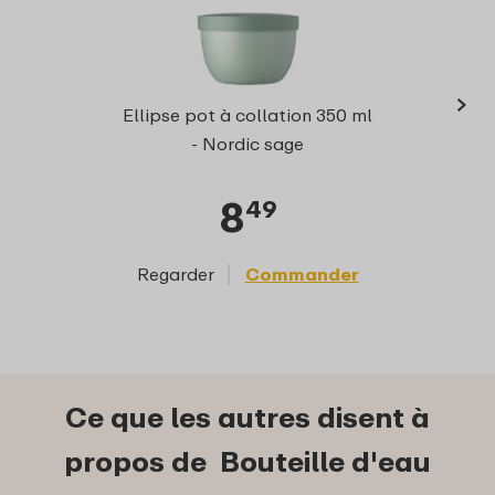
›
Elli
Ellipse pot à collation 350 ml
- Nordic sage
8
49
Regarder
Commander
Reg
Ce que les autres disent à
propos de Bouteille d'eau