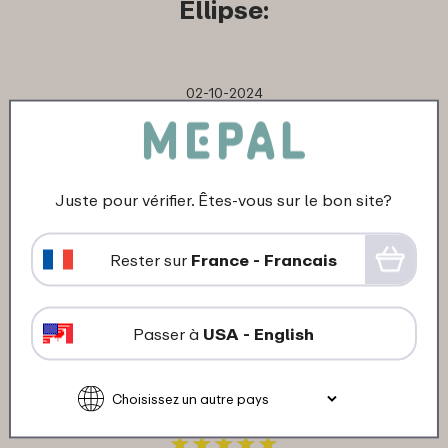
Ellipse:
02-10-2024
Couleur: Vivid mauve
"Schöne kleine Flasche für die Tasche
und nichts läuft aus."
Juste pour vérifier. Êtes-vous sur le bon site?
★
★
★
★
★
★
★
★
★
★
Client de Mepal
Rester sur
France - Francais
Traduis en français
Passer à
USA - English
31-12-2023
Couleur: Vivid mauve
"Sieht gut aus und und ist praktisch."
★
★
★
★
★
★
★
★
★
★