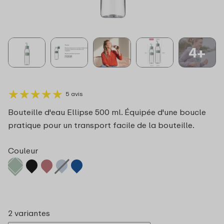
4+
★
★
★
★
★
★
★
★
★
★
5 avis
Bouteille d'eau Ellipse 500 ml. Équipée d'une boucle
pratique pour un transport facile de la bouteille.
Couleur
2 variantes