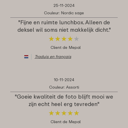
25-11-2024
Couleur: Nordic sage
"Fijne en ruimte lunchbox. Alleen de
deksel wil soms niet makkelijk dicht."
★
★
★
★
★
★
★
★
★
★
Client de Mepal
Traduis en français
10-11-2024
Couleur: Assorti
"Goeie kwaliteit de foto blijft mooi we
zijn echt heel erg tevreden"
★
★
★
★
★
★
★
★
★
★
Client de Mepal