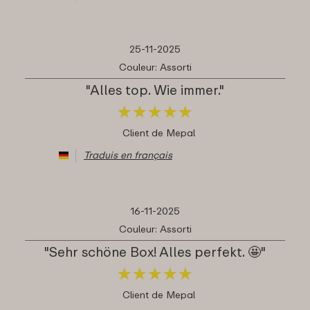
25-11-2025
Couleur: Assorti
"Alles top. Wie immer."
★
★
★
★
★
★
★
★
★
★
Client de Mepal
Traduis en français
16-11-2025
Couleur: Assorti
"Sehr schöne Box! Alles perfekt. 🤩"
★
★
★
★
★
★
★
★
★
★
Client de Mepal