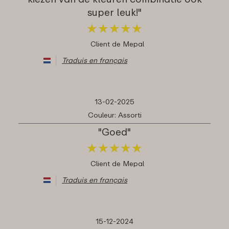
super leuk!"
★
★
★
★
★
★
★
★
★
★
Client de Mepal
Traduis en français
13-02-2025
Couleur: Assorti
"Goed"
★
★
★
★
★
★
★
★
★
★
Client de Mepal
Traduis en français
15-12-2024