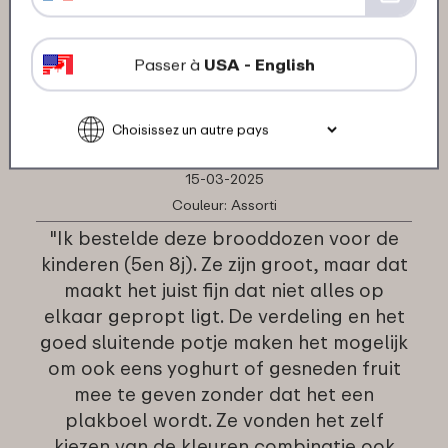
"Super kwaliteit!"
★
★
★
★
★
★
★
★
★
★
Passer à
USA - English
Client de Mepal
Traduis en français
15-03-2025
Couleur: Assorti
"Ik bestelde deze brooddozen voor de
kinderen (5en 8j). Ze zijn groot, maar dat
maakt het juist fijn dat niet alles op
elkaar gepropt ligt. De verdeling en het
goed sluitende potje maken het mogelijk
om ook eens yoghurt of gesneden fruit
mee te geven zonder dat het een
plakboel wordt. Ze vonden het zelf
kiezen van de kleuren combinatie ook