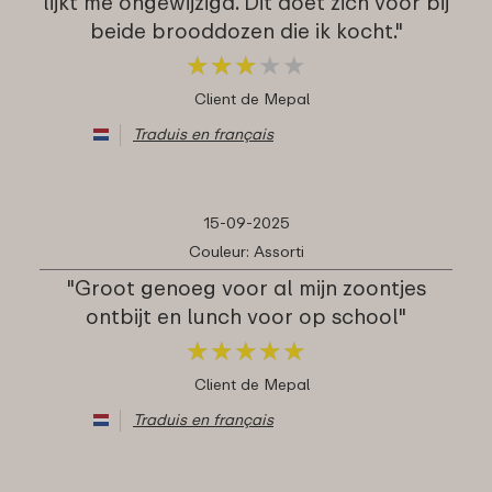
lijkt me ongewijzigd. Dit doet zich voor bij
beide brooddozen die ik kocht."
★
★
★
★
★
★
★
★
★
★
Client de Mepal
Traduis en français
15-09-2025
Couleur: Assorti
"Groot genoeg voor al mijn zoontjes
ontbijt en lunch voor op school"
★
★
★
★
★
★
★
★
★
★
Client de Mepal
Traduis en français