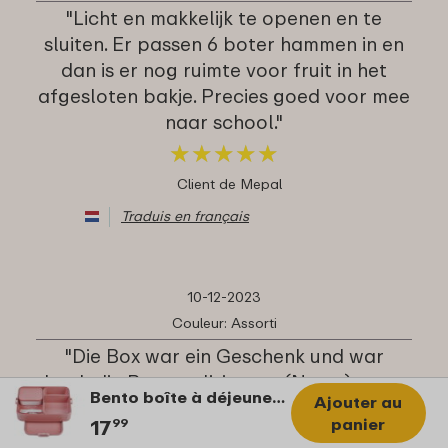
"Licht en makkelijk te openen en te
sluiten. Er passen 6 boter hammen in en
dan is er nog ruimte voor fruit in het
afgesloten bakje. Precies goed voor mee
naar school."
★
★
★
★
★
★
★
★
★
★
Client de Mepal
Traduis en français
10-12-2023
Couleur: Assorti
"Die Box war ein Geschenk und war
durch die Personalisierung (Name) etwas
Bento boîte à déjeuner Take a Break large - Vivid mauve
Ajouter au
besonderes."
panier
17
99
★
★
★
★
★
★
★
★
★
★