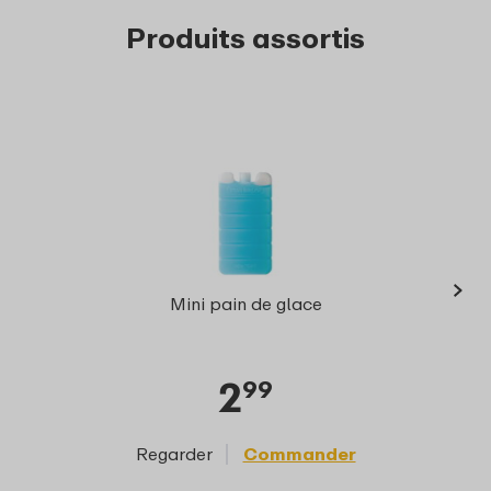
Produits assortis
›
Ellip
Mini pain de glace
+ 
2
99
Regarder
Commander
Reg