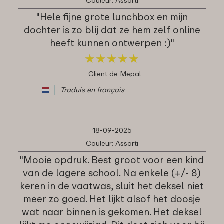
Couleur: Assorti
"Hele fijne grote lunchbox en mijn
dochter is zo blij dat ze hem zelf online
heeft kunnen ontwerpen :)"
★
★
★
★
★
★
★
★
★
★
Client de Mepal
Traduis en français
18-09-2025
Couleur: Assorti
"Mooie opdruk. Best groot voor een kind
van de lagere school. Na enkele (+/- 8)
keren in de vaatwas, sluit het deksel niet
meer zo goed. Het lijkt alsof het doosje
wat naar binnen is gekomen. Het deksel