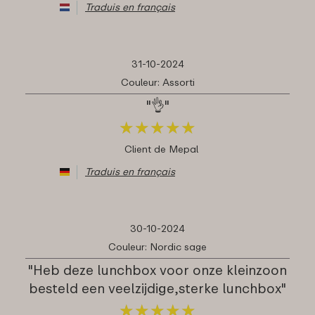
Traduis en français
31-10-2024
Couleur: Assorti
"👌"
★
★
★
★
★
★
★
★
★
★
Client de Mepal
Traduis en français
30-10-2024
Couleur: Nordic sage
"Heb deze lunchbox voor onze kleinzoon
besteld een veelzijdige,sterke lunchbox"
★
★
★
★
★
★
★
★
★
★