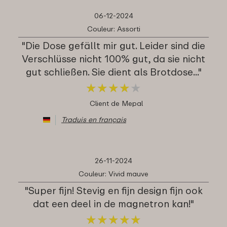
06-12-2024
Couleur: Assorti
"Die Dose gefällt mir gut. Leider sind die
Verschlüsse nicht 100% gut, da sie nicht
gut schließen. Sie dient als Brotdose..."
★
★
★
★
★
★
★
★
★
★
Client de Mepal
Traduis en français
26-11-2024
Couleur: Vivid mauve
"Super fijn! Stevig en fijn design fijn ook
dat een deel in de magnetron kan!"
★
★
★
★
★
★
★
★
★
★