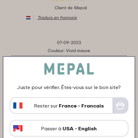
Client de Mepal
Traduis en français
07-09-2023
Couleur: Vivid mauve
"Prima produkt en service!"
★
★
★
★
★
★
★
★
★
★
Client de Mepal
Juste pour vérifier. Êtes-vous sur le bon site?
Traduis en français
Rester sur
France - Francais
22-11-2022
Couleur: Zilver
Passer à
USA - English
"TOP"