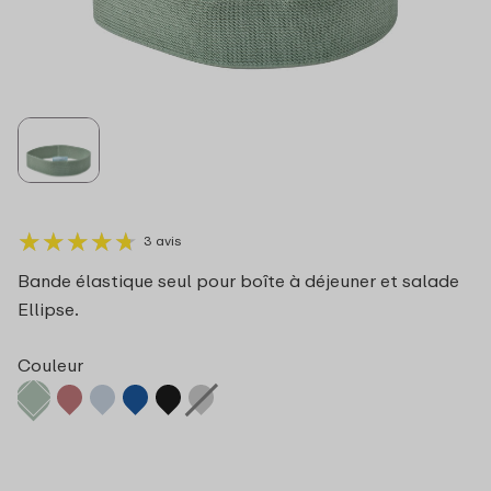
★
★
★
★
★
★
★
★
★
★
3 avis
Bande élastique seul pour boîte à déjeuner et salade
Ellipse.
Couleur