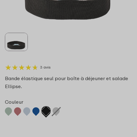
★
★
★
★
★
★
★
★
★
★
3 avis
Bande élastique seul pour boîte à déjeuner et salade
Ellipse.
Couleur