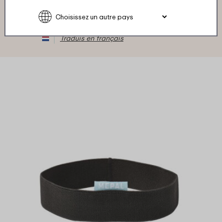
★
★
★
★
★
★
★
★
★
★
Client de Mepal
Traduis en français