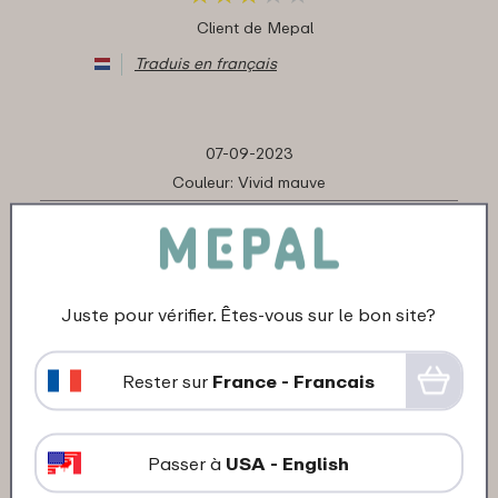
Client de Mepal
Traduis en français
07-09-2023
Couleur: Vivid mauve
"Prima produkt en service!"
★
★
★
★
★
★
★
★
★
★
Client de Mepal
Juste pour vérifier. Êtes-vous sur le bon site?
Traduis en français
Rester sur
France - Francais
22-11-2022
Couleur: Zilver
Passer à
USA - English
"TOP"