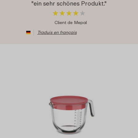
"ein sehr schönes Produkt."
★
★
★
★
★
★
★
★
★
★
Client de Mepal
Traduis en français