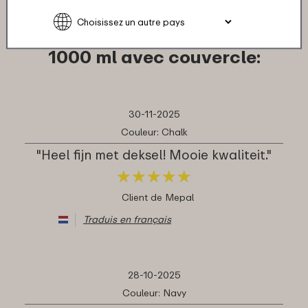
Ce que les autres disent à
propos de Verre doseur Chef It
1000 ml avec couvercle:
30-11-2025
Couleur: Chalk
"Heel fijn met deksel! Mooie kwaliteit."
★
★
★
★
★
★
★
★
★
★
Client de Mepal
Traduis en français
28-10-2025
Couleur: Navy