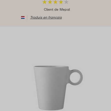
★
★
★
★
★
★
★
★
★
★
Client de Mepal
Traduis en français