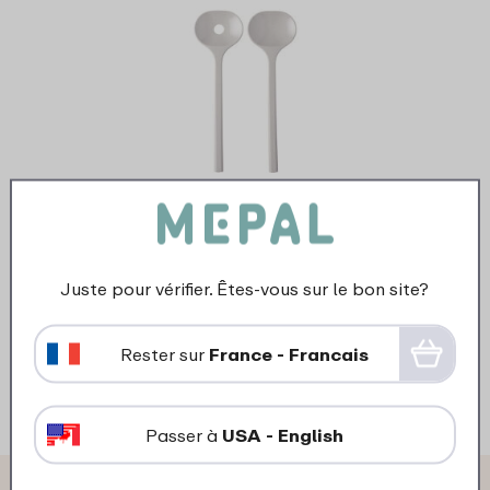
›
Couvert à salade Bloom
2 pièces - Pebble white.
7
49
Juste pour vérifier. Êtes-vous sur le bon site?
Rester sur
France - Francais
Regarder
Commander
Passer à
USA - English