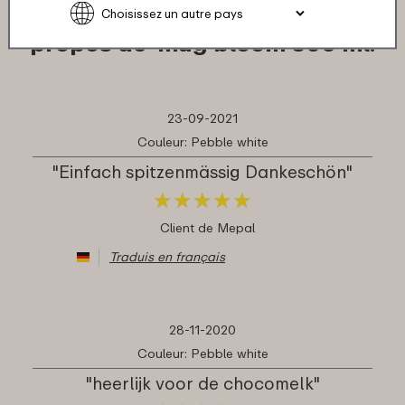
Ce que les autres disent à
propos de mug bloom 300 ml:
23-09-2021
Couleur: Pebble white
"Einfach spitzenmässig Dankeschön"
★
★
★
★
★
★
★
★
★
★
Client de Mepal
Traduis en français
28-11-2020
Couleur: Pebble white
"heerlijk voor de chocomelk"