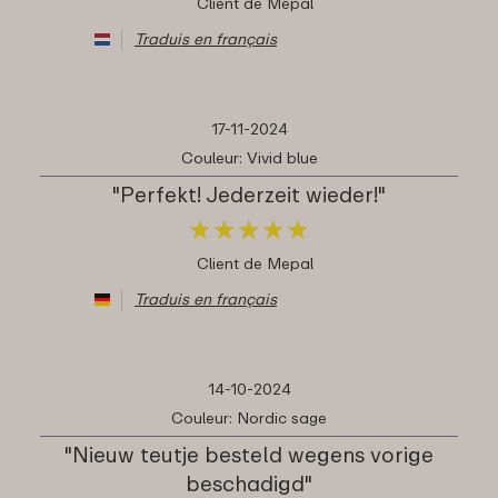
Client de Mepal
Traduis en français
17-11-2024
Couleur: Vivid blue
"Perfekt! Jederzeit wieder!"
★
★
★
★
★
★
★
★
★
★
Client de Mepal
Traduis en français
14-10-2024
Couleur: Nordic sage
"Nieuw teutje besteld wegens vorige
beschadigd"