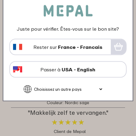
05-10-2023
Juste pour vérifier. Êtes-vous sur le bon site?
Couleur: Noir
"Snel gekregne"
Rester sur
France - Francais
★
★
★
★
★
★
★
★
★
★
Client de Mepal
Passer à
USA - English
Traduis en français
11-09-2023
Couleur: Nordic sage
"Makkelijk zelf te vervangen."
★
★
★
★
★
★
★
★
★
★
Client de Mepal