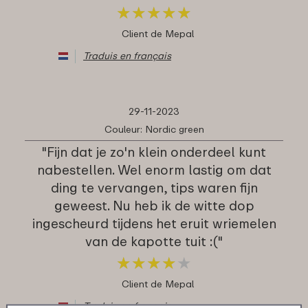
★
★
★
★
★
★
★
★
★
★
Client de Mepal
Traduis en français
29-11-2023
Couleur: Nordic green
"Fijn dat je zo'n klein onderdeel kunt
nabestellen. Wel enorm lastig om dat
ding te vervangen, tips waren fijn
geweest. Nu heb ik de witte dop
ingescheurd tijdens het eruit wriemelen
van de kapotte tuit :("
★
★
★
★
★
★
★
★
★
★
Client de Mepal
Traduis en français