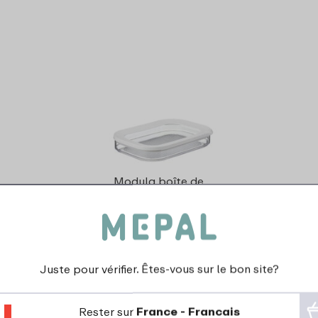
Modula boîte de
réfrigérateur à charcuterie
550 ml - blanc
10
49
Juste pour vérifier. Êtes-vous sur le bon site?
Regarder
Commander
Rester sur
France - Francais