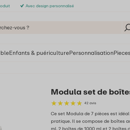
roduit
Avec design personnalisé
able
Enfants & puériculture
Personnalisation
Piece
Modula set de boîte
★
★
★
★
★
★
★
★
★
★
42 avis
Ce set Modula de 7 pièces est idéa
pratique. Il se compose de boîtes au
ml, 2 boîtes de 1000 ml et 2 boîtes 