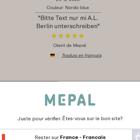
Couleur: Nordic blue
"Bitte Text nur mi A.L.
Berlin unterschreiben"
★
★
★
★
★
★
★
★
★
★
Client de Mepal
Traduis en français
Juste pour vérifier. Êtes-vous sur le bon site?
Rester sur
France - Francais