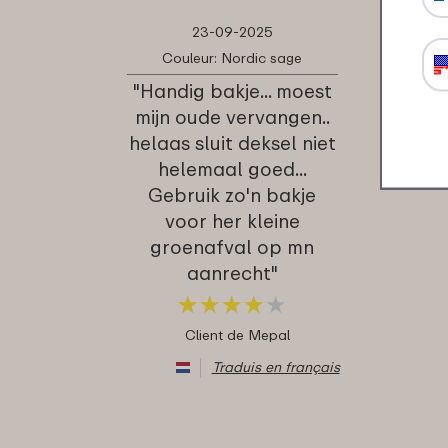
23-09-2025
Couleur: Nordic sage
"Handig bakje... moest
mijn oude vervangen..
helaas sluit deksel niet
helemaal goed...
Gebruik zo'n bakje
voor her kleine
groenafval op mn
aanrecht"
★
★
★
★
★
★
★
★
★
★
Client de Mepal
Traduis en français