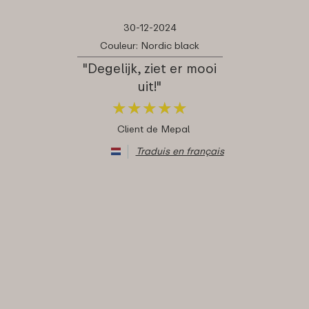
30-12-2024
Couleur: Nordic black
"Degelijk, ziet er mooi
uit!"
★
★
★
★
★
★
★
★
★
★
Client de Mepal
Traduis en français