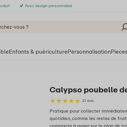
roduit
Avec design personnalisé
able
Enfants & puériculture
Personnalisation
Piece
Calypso poubelle de 
★
★
★
★
★
★
★
★
★
★
22 avis
Pratique pour collecter immédiatem
quotidien, comme les restes de frui
compacte à poser sur le plan de tra