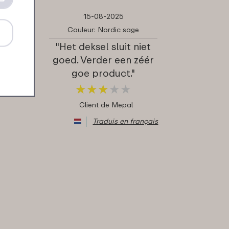
15-08-2025
Couleur: Nordic sage
"Het deksel sluit niet
goed. Verder een zéér
goe product."
★
★
★
★
★
★
★
★
★
★
Client de Mepal
Traduis en français