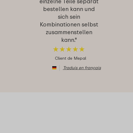
einzelne Teile separat
bestellen kann und
sich sein
Kombinationen selbst
zusammenstellen
kann."
★
★
★
★
★
★
★
★
★
★
Client de Mepal
Traduis en français