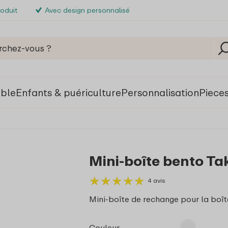
roduit
Avec design personnalisé
able
Enfants & puériculture
Personnalisation
Piece
Mini-boîte bento Ta
★
★
★
★
★
★
★
★
★
★
4 avis
Mini-boîte de rechange pour la boît
Couleur