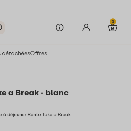
0
s détachées
Offres
ke a Break - blanc
e à déjeuner Bento Take a Break.