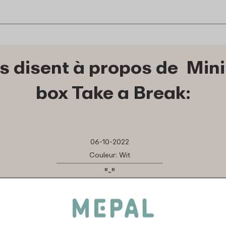
es disent à propos de Mini
box Take a Break:
06-10-2022
Couleur: Wit
"-"
★
★
★
★
★
★
★
★
★
★
Client de Mepal
Traduis en français