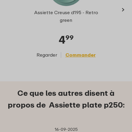
›
Petit
Assiette Creuse d195 - Retro
green
4
99
Regarder
Commander
Reg
Ce que les autres disent à
propos de Assiette plate p250:
16-09-2025