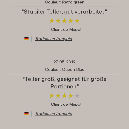
Couleur: Retro green
"Stabiler Teller, gut verarbeitet."
★
★
★
★
★
★
★
★
★
★
Client de Mepal
Traduis en français
27-05-2019
Couleur: Ocean Blue
"Teller groß, geeignet für große
Portionen."
★
★
★
★
★
★
★
★
★
★
Client de Mepal
Traduis en français