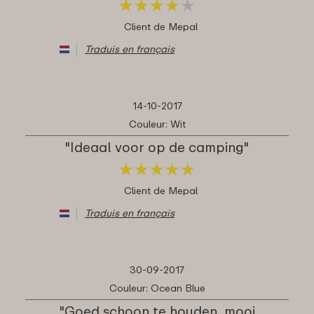
★
★
★
★
★
★
★
★
★
★
Client de Mepal
Traduis en français
14-10-2017
Couleur: Wit
"Ideaal voor op de camping"
★
★
★
★
★
★
★
★
★
★
Client de Mepal
Traduis en français
30-09-2017
Couleur: Ocean Blue
"Goed schoon te houden, mooi