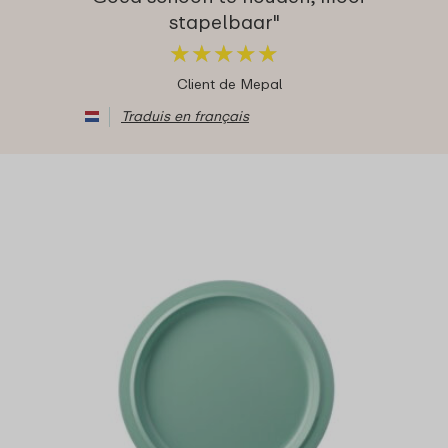
stapelbaar"
★
★
★
★
★
★
★
★
★
★
Client de Mepal
Traduis en français