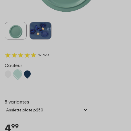
★
★
★
★
★
★
★
★
★
★
17 avis
Couleur
5 variantes
4
99