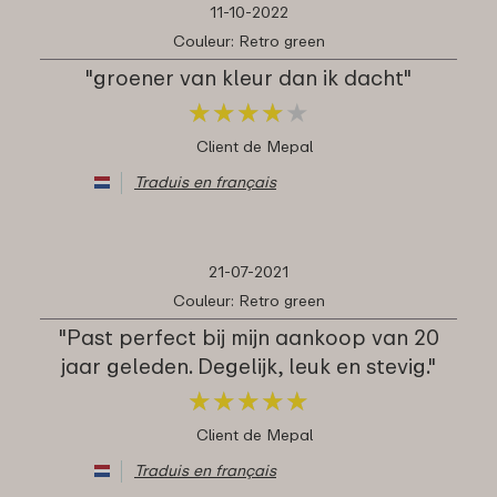
11-10-2022
Couleur: Retro green
"groener van kleur dan ik dacht"
★
★
★
★
★
★
★
★
★
★
Client de Mepal
Traduis en français
21-07-2021
Couleur: Retro green
"Past perfect bij mijn aankoop van 20
jaar geleden. Degelijk, leuk en stevig."
★
★
★
★
★
★
★
★
★
★
Client de Mepal
Traduis en français