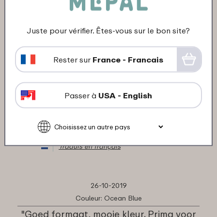
★
★
★
★
★
★
★
★
★
★
Client de Mepal
Juste pour vérifier. Êtes-vous sur le bon site?
Traduis en français
Rester sur
France - Francais
21-12-2019
Couleur: Retro green
Passer à
USA - English
"Geen. commentaar"
★
★
★
★
★
★
★
★
★
★
Client de Mepal
Traduis en français
26-10-2019
Couleur: Ocean Blue
"Goed formaat, mooie kleur. Prima voor