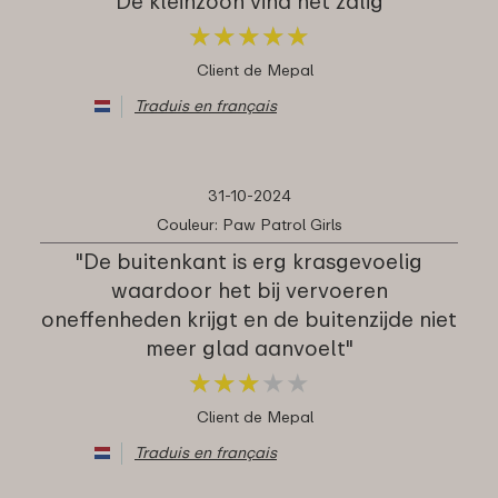
"De kleinzoon vind het zalig"
★
★
★
★
★
★
★
★
★
★
Client de Mepal
Traduis en français
31-10-2024
Couleur: Paw Patrol Girls
"De buitenkant is erg krasgevoelig
waardoor het bij vervoeren
oneffenheden krijgt en de buitenzijde niet
meer glad aanvoelt"
★
★
★
★
★
★
★
★
★
★
Client de Mepal
Traduis en français