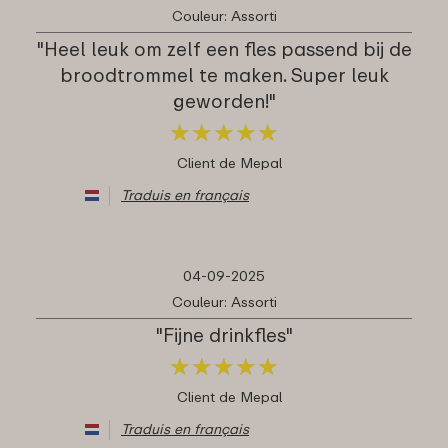
Couleur: Assorti
"Heel leuk om zelf een fles passend bij de
broodtrommel te maken. Super leuk
geworden!"
★
★
★
★
★
★
★
★
★
★
Client de Mepal
Traduis en français
04-09-2025
Couleur: Assorti
"Fijne drinkfles"
★
★
★
★
★
★
★
★
★
★
Client de Mepal
Traduis en français