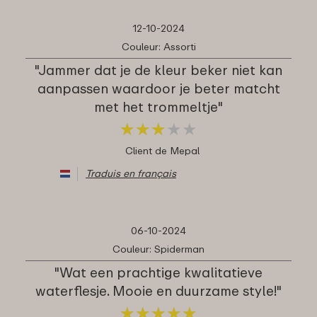
12-10-2024
Couleur: Assorti
"Jammer dat je de kleur beker niet kan
aanpassen waardoor je beter matcht
met het trommeltje"
★
★
★
★
★
★
★
★
★
★
Client de Mepal
Traduis en français
06-10-2024
Couleur: Spiderman
"Wat een prachtige kwalitatieve
waterflesje. Mooie en duurzame style!"
★
★
★
★
★
★
★
★
★
★