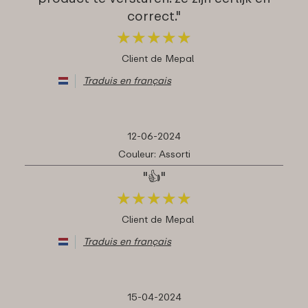
correct."
★
★
★
★
★
★
★
★
★
★
Client de Mepal
Traduis en français
12-06-2024
Couleur: Assorti
"👍"
★
★
★
★
★
★
★
★
★
★
Client de Mepal
Traduis en français
15-04-2024