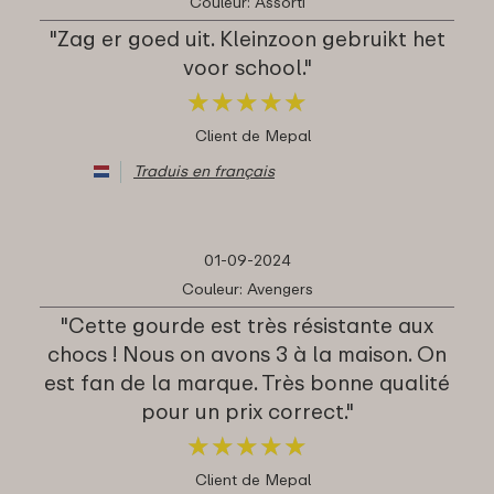
Couleur: Assorti
"Zag er goed uit. Kleinzoon gebruikt het
voor school."
★
★
★
★
★
★
★
★
★
★
Client de Mepal
Traduis en français
01-09-2024
Couleur: Avengers
"Cette gourde est très résistante aux
chocs ! Nous on avons 3 à la maison. On
est fan de la marque. Très bonne qualité
pour un prix correct."
★
★
★
★
★
★
★
★
★
★
Client de Mepal