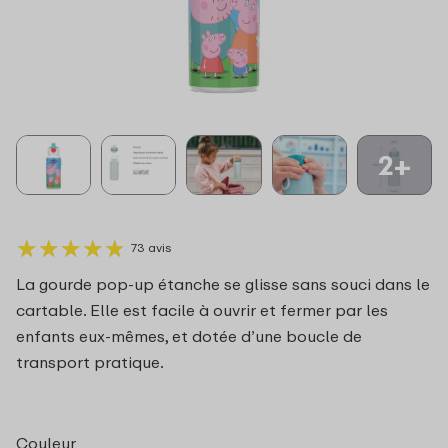
2+
★
★
★
★
★
★
★
★
★
★
73 avis
La gourde pop-up étanche se glisse sans souci dans le
cartable. Elle est facile à ouvrir et fermer par les
enfants eux-mêmes, et dotée d’une boucle de
transport pratique.
Couleur