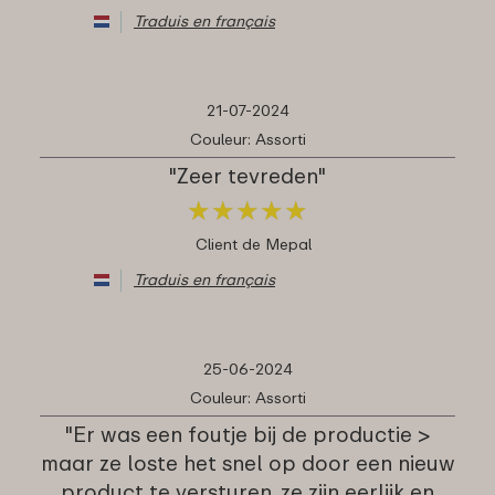
Traduis en français
21-07-2024
Couleur: Assorti
"Zeer tevreden"
★
★
★
★
★
★
★
★
★
★
Client de Mepal
Traduis en français
25-06-2024
Couleur: Assorti
"Er was een foutje bij de productie >
maar ze loste het snel op door een nieuw
product te versturen. ze zijn eerlijk en