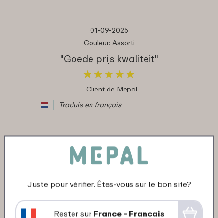
01-09-2025
Couleur: Assorti
"Goede prijs kwaliteit"
★
★
★
★
★
★
★
★
★
★
Client de Mepal
Traduis en français
13-06-2025
Couleur: Fairy wonders
"Handige drinkfles, sluit goed af"
Juste pour vérifier. Êtes-vous sur le bon site?
★
★
★
★
★
★
★
★
★
★
Client de Mepal
Rester sur
France - Francais