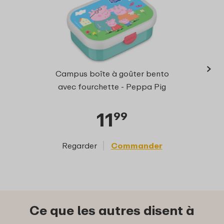
›
Campu
Campus boîte à goûter bento
avec 
avec fourchette - Peppa Pig
11
99
Regarder
Commander
Reg
Ce que les autres disent à