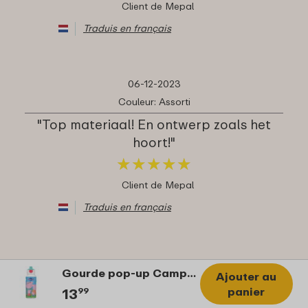
Client de Mepal
Traduis en français
06-12-2023
Couleur: Assorti
"Top materiaal! En ontwerp zoals het
hoort!"
★
★
★
★
★
★
★
★
★
★
Client de Mepal
Traduis en français
03-12-2023
Gourde pop-up Campus 400 ml - Peppa Pig
Ajouter au
Couleur: Spiderman
panier
13
99
"Gaaf cadeau voor de feestmaand"