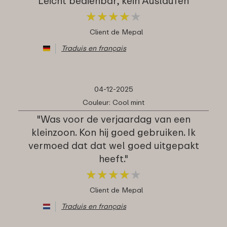
"Leicht bedienbar, kein Auslaufen"
★
★
★
★
★
★
★
★
★
★
Client de Mepal
Traduis en français
04-12-2025
Couleur: Cool mint
"Was voor de verjaardag van een
kleinzoon. Kon hij goed gebruiken. Ik
vermoed dat dat wel goed uitgepakt
heeft."
★
★
★
★
★
★
★
★
★
★
Client de Mepal
Traduis en français