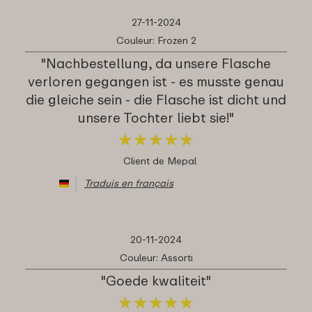
27-11-2024
Couleur: Frozen 2
"Nachbestellung, da unsere Flasche
verloren gegangen ist - es musste genau
die gleiche sein - die Flasche ist dicht und
unsere Tochter liebt sie!"
★
★
★
★
★
★
★
★
★
★
Client de Mepal
Traduis en français
20-11-2024
Couleur: Assorti
"Goede kwaliteit"
★
★
★
★
★
★
★
★
★
★