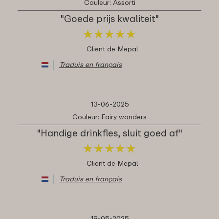
Couleur: Assorti
"Goede prijs kwaliteit"
★
★
★
★
★
★
★
★
★
★
Client de Mepal
Traduis en français
13-06-2025
Couleur: Fairy wonders
"Handige drinkfles, sluit goed af"
★
★
★
★
★
★
★
★
★
★
Client de Mepal
Traduis en français
19-05-2025