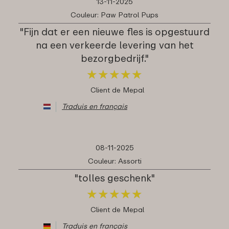
13-11-2025
Couleur: Paw Patrol Pups
"Fijn dat er een nieuwe fles is opgestuurd
na een verkeerde levering van het
bezorgbedrijf."
★
★
★
★
★
★
★
★
★
★
Client de Mepal
Traduis en français
08-11-2025
Couleur: Assorti
"tolles geschenk"
★
★
★
★
★
★
★
★
★
★
Client de Mepal
Traduis en français