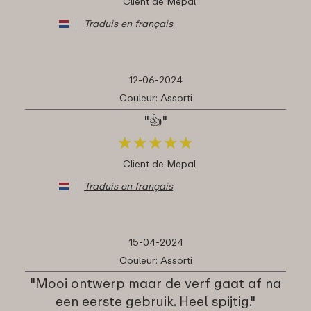
Client de Mepal
Traduis en français
12-06-2024
Couleur: Assorti
"👍"
★
★
★
★
★
★
★
★
★
★
Client de Mepal
Traduis en français
15-04-2024
Couleur: Assorti
"Mooi ontwerp maar de verf gaat af na
een eerste gebruik. Heel spijtig."