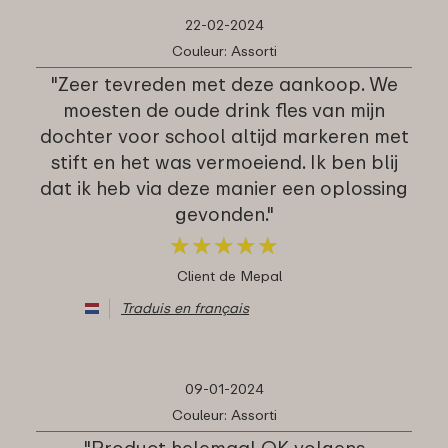
22-02-2024
Couleur: Assorti
"Zeer tevreden met deze aankoop. We
moesten de oude drink fles van mijn
dochter voor school altijd markeren met
stift en het was vermoeiend. Ik ben blij
dat ik heb via deze manier een oplossing
gevonden."
★
★
★
★
★
★
★
★
★
★
Client de Mepal
Traduis en français
09-01-2024
Couleur: Assorti
"Product helemaal OK volgens