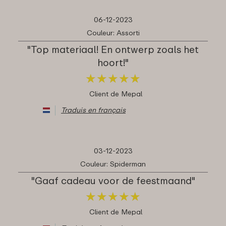
06-12-2023
Couleur: Assorti
"Top materiaal! En ontwerp zoals het
hoort!"
★
★
★
★
★
★
★
★
★
★
Client de Mepal
Traduis en français
03-12-2023
Couleur: Spiderman
"Gaaf cadeau voor de feestmaand"
★
★
★
★
★
★
★
★
★
★
Client de Mepal