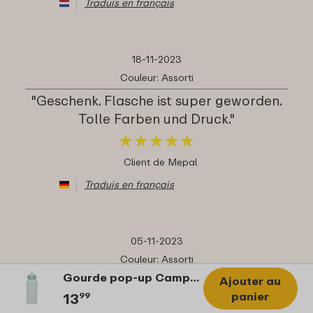
Traduis en français
18-11-2023
Couleur: Assorti
"Geschenk. Flasche ist super geworden.
Tolle Farben und Druck."
★
★
★
★
★
★
★
★
★
★
Client de Mepal
Traduis en français
05-11-2023
Couleur: Assorti
Gourde pop-up Campus 400 ml - Cool mint
"Geweldig resultaat & snelle levering"
Ajouter au
panier
13
99
★
★
★
★
★
★
★
★
★
★