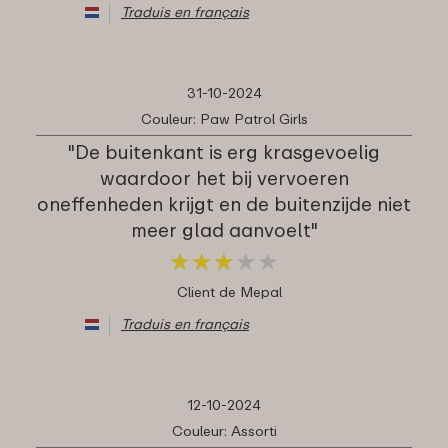
Traduis en français
31-10-2024
Couleur: Paw Patrol Girls
"De buitenkant is erg krasgevoelig
waardoor het bij vervoeren
oneffenheden krijgt en de buitenzijde niet
meer glad aanvoelt"
★
★
★
★
★
★
★
★
★
★
Client de Mepal
Traduis en français
12-10-2024
Couleur: Assorti