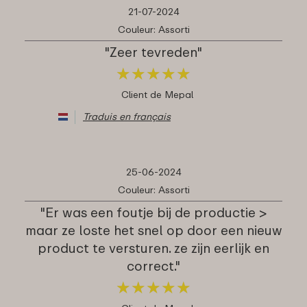
21-07-2024
Couleur: Assorti
"Zeer tevreden"
★
★
★
★
★
★
★
★
★
★
Client de Mepal
Traduis en français
25-06-2024
Couleur: Assorti
"Er was een foutje bij de productie >
maar ze loste het snel op door een nieuw
product te versturen. ze zijn eerlijk en
correct."
★
★
★
★
★
★
★
★
★
★