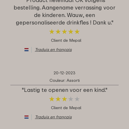
bestelling. Aangename verrassing voor
de kinderen. Wauw, een
gepersonaliseerde drinkfles ! Dank u."
★
★
★
★
★
★
★
★
★
★
Client de Mepal
Traduis en français
20-12-2023
Couleur: Assorti
"Lastig te openen voor een kind."
★
★
★
★
★
★
★
★
★
★
Client de Mepal
Traduis en français