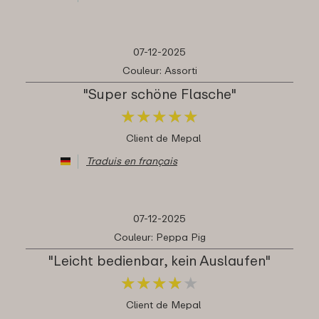
07-12-2025
Couleur: Assorti
"Super schöne Flasche"
★
★
★
★
★
★
★
★
★
★
Client de Mepal
Traduis en français
07-12-2025
Couleur: Peppa Pig
"Leicht bedienbar, kein Auslaufen"
★
★
★
★
★
★
★
★
★
★
Client de Mepal