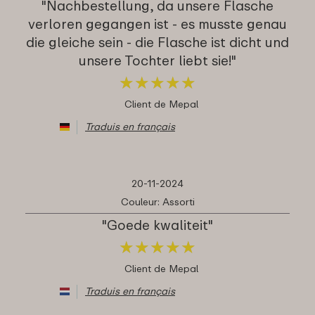
"Nachbestellung, da unsere Flasche
verloren gegangen ist - es musste genau
die gleiche sein - die Flasche ist dicht und
unsere Tochter liebt sie!"
★
★
★
★
★
★
★
★
★
★
Client de Mepal
Traduis en français
20-11-2024
Couleur: Assorti
"Goede kwaliteit"
★
★
★
★
★
★
★
★
★
★
Client de Mepal
Traduis en français