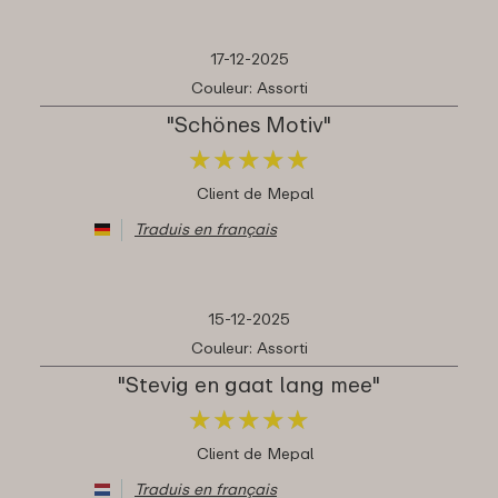
17-12-2025
Couleur: Assorti
"Schönes Motiv"
★
★
★
★
★
★
★
★
★
★
Client de Mepal
Traduis en français
15-12-2025
Couleur: Assorti
"Stevig en gaat lang mee"
★
★
★
★
★
★
★
★
★
★
Client de Mepal
Traduis en français