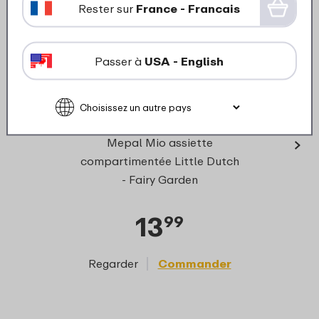
Rester sur
France - Francais
Passer à
USA - English
›
Mep
Mepal Mio assiette
Stack
compartimentée Little Dutch
- Fairy Garden
13
99
Regarder
Commander
Reg