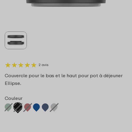
★
★
★
★
★
★
★
★
★
★
2 avis
Couvercle pour le bas et le haut pour pot à déjeuner
Ellipse.
Couleur