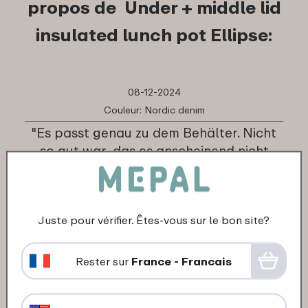
propos de Under + middle lid
insulated lunch pot Ellipse:
08-12-2024
Couleur: Nordic denim
"Es passt genau zu dem Behälter. Nicht
so gut war, das es anscheinend nicht
ganz dicht ist. Werde es im Auge
behalten."
★
★
★
★
★
★
★
★
★
★
Juste pour vérifier. Êtes-vous sur le bon site?
Client de Mepal
Traduis en français
Rester sur
France - Francais
04-12-2022