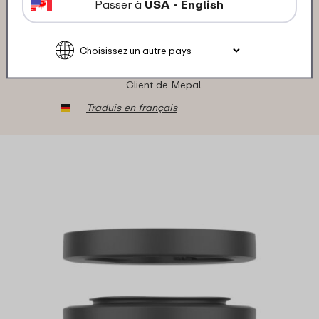
Passer à
USA - English
Couleur: Zilver
"Super"
★
★
★
★
★
★
★
★
★
★
Client de Mepal
Traduis en français