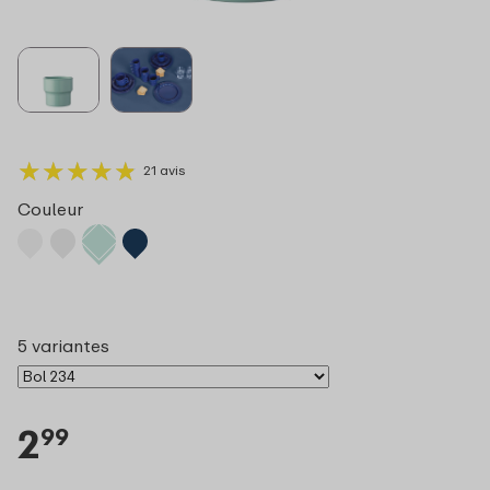
★
★
★
★
★
★
★
★
★
★
21 avis
Couleur
5 variantes
2
99