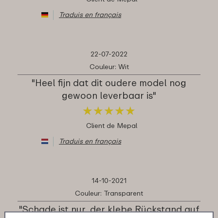
Traduis en français
22-07-2022
Couleur: Wit
"Heel fijn dat dit oudere model nog
gewoon leverbaar is"
★
★
★
★
★
★
★
★
★
★
Client de Mepal
Traduis en français
14-10-2021
Couleur: Transparent
"Schade ist nur, der klebe Rückstand auf