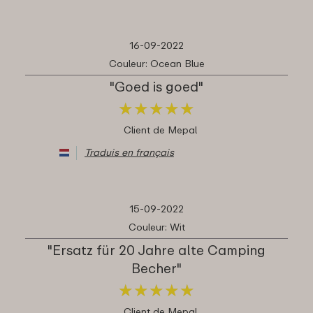
16-09-2022
Couleur: Ocean Blue
"Goed is goed"
★
★
★
★
★
★
★
★
★
★
Client de Mepal
Traduis en français
15-09-2022
Couleur: Wit
"Ersatz für 20 Jahre alte Camping
Becher"
★
★
★
★
★
★
★
★
★
★
Client de Mepal