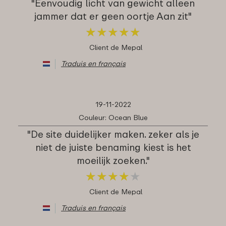
"Eenvoudig licht van gewicht alleen
jammer dat er geen oortje Aan zit"
★
★
★
★
★
★
★
★
★
★
Client de Mepal
Traduis en français
19-11-2022
Couleur: Ocean Blue
"De site duidelijker maken. zeker als je
niet de juiste benaming kiest is het
moeilijk zoeken."
★
★
★
★
★
★
★
★
★
★
Client de Mepal
Traduis en français