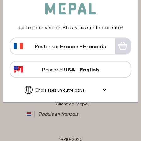
dem Becher Boden geht nicht ab, von
den etiketten"
★
★
★
★
★
★
★
★
★
★
Juste pour vérifier. Êtes-vous sur le bon site?
Client de Mepal
Traduis en français
Rester sur
France - Francais
15-08-2021
Passer à
USA - English
Couleur: Retro green
"bijna onverwoestbaar, fijn in gebruik"
★
★
★
★
★
★
★
★
★
★
Client de Mepal
Traduis en français
19-10-2020