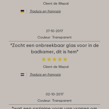
Client de Mepal
Traduis en français
27-10-2017
Couleur: Transparent
"Zocht een onbreekbaar glas voor in de
badkamer, dit is hem"
★
★
★
★
★
★
★
★
★
★
Client de Mepal
Traduis en français
02-10-2017
Couleur: Transparent
"wat een onzinige vorm van vragen om