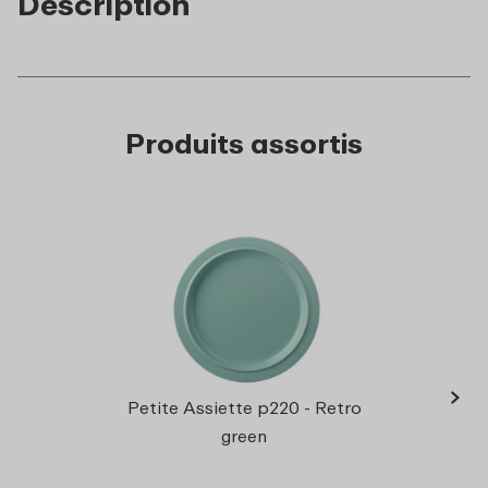
Description
Produits assortis
›
Assie
Petite Assiette p220 - Retro
green