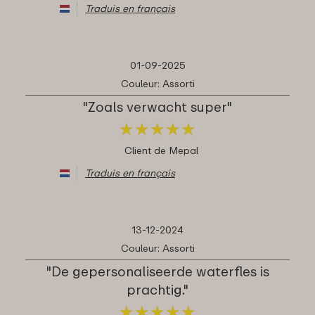
Traduis en français
01-09-2025
Couleur: Assorti
"Zoals verwacht super"
★
★
★
★
★
★
★
★
★
★
Client de Mepal
Traduis en français
13-12-2024
Couleur: Assorti
"De gepersonaliseerde waterfles is
prachtig."
★
★
★
★
★
★
★
★
★
★