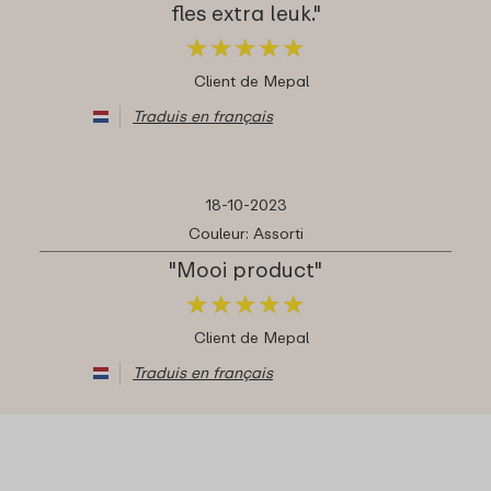
fles extra leuk."
★
★
★
★
★
★
★
★
★
★
Client de Mepal
Traduis en français
18-10-2023
Couleur: Assorti
"Mooi product"
★
★
★
★
★
★
★
★
★
★
Client de Mepal
Traduis en français