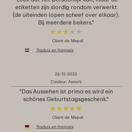
etiketten zijn slordig rondom verwerkt
(de uiteinden lopen scheef over elkaar).
Bij meerdere bekers."
★
★
★
★
★
★
★
★
★
★
Client de Mepal
Traduis en français
26-12-2023
Couleur: Assorti
"Das Aussehen ist prima es wird ein
schönes Geburtstagsgeschenk."
★
★
★
★
★
★
★
★
★
★
Client de Mepal
Traduis en français