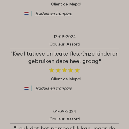
Client de Mepal
Traduis en français
12-09-2024
Couleur: Assorti
"Kwalitatieve en leuke fles. Onze kinderen
gebruiken deze heel graag."
★
★
★
★
★
★
★
★
★
★
Client de Mepal
Traduis en français
01-09-2024
Couleur: Assorti
"Leuk dat het persoonlijk kan, maar de