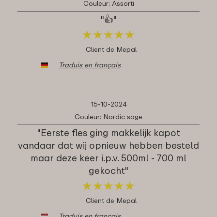
Couleur: Assorti
"👍"
★
★
★
★
★
★
★
★
★
★
Client de Mepal
Traduis en français
15-10-2024
Couleur: Nordic sage
"Eerste fles ging makkelijk kapot
vandaar dat wij opnieuw hebben besteld
maar deze keer i.p.v. 500ml - 700 ml
gekocht"
★
★
★
★
★
★
★
★
★
★
Client de Mepal
Traduis en français