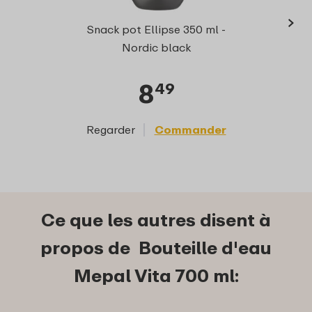
›
Elli
Snack pot Ellipse 350 ml -
Nordic black
8
49
Regarder
Commander
Reg
Ce que les autres disent à
propos de Bouteille d'eau
Mepal Vita 700 ml: