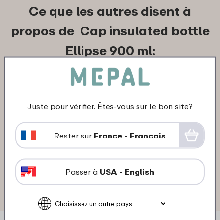
Ce que les autres disent à
propos de Cap insulated bottle
Ellipse 900 ml:
14-09-2025
Couleur: Zilver
Juste pour vérifier. Êtes-vous sur le bon site?
"Fijn om een nieuwe losse dop te kopen.
De fles zelf was nog goed. Alleen de dop
Rester sur
France - Francais
was aan vervanging toe."
★
★
★
★
★
★
★
★
★
★
Passer à
USA - English
Client de Mepal
Traduis en français