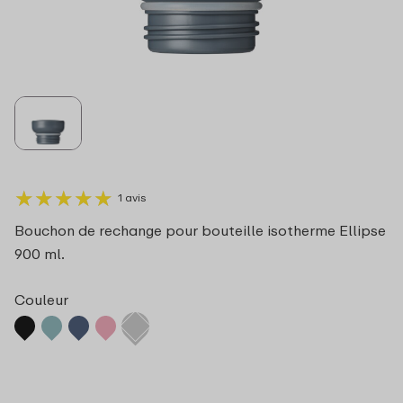
★
★
★
★
★
★
★
★
★
★
1 avis
Bouchon de rechange pour bouteille isotherme Ellipse
900 ml.
Couleur