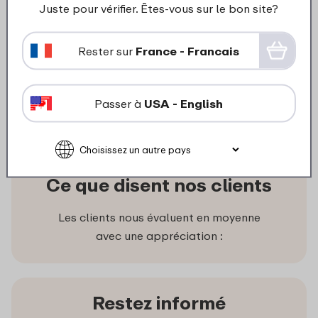
Bouchon Shaker -ceramic
Juste pour vérifier. Êtes-vous sur le bon site?
white
Rester sur
France - Francais
6
19
Ajouter au panier
Passer à
USA - English
Ce que disent nos clients
Les clients nous évaluent en moyenne
avec une appréciation :
Restez informé