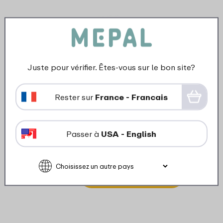
Juste pour vérifier. Êtes-vous sur le bon site?
Rester sur
France - Francais
Bouchon bidon isotherme
Passer à
USA - English
Twist - moss green
6
19
Ajouter au panier