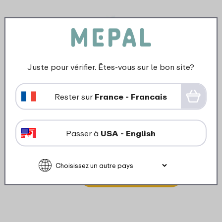
Juste pour vérifier. Êtes-vous sur le bon site?
Rester sur
France - Francais
Bouchon bidon Flip - apple
Passer à
USA - English
green
6
19
Ajouter au panier