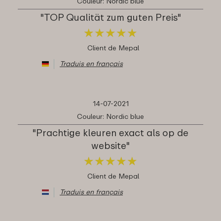
Couleur: Nordic blue
"TOP Qualität zum guten Preis"
★
★
★
★
★
★
★
★
★
★
Client de Mepal
Traduis en français
14-07-2021
Couleur: Nordic blue
"Prachtige kleuren exact als op de
website"
★
★
★
★
★
★
★
★
★
★
Client de Mepal
Traduis en français