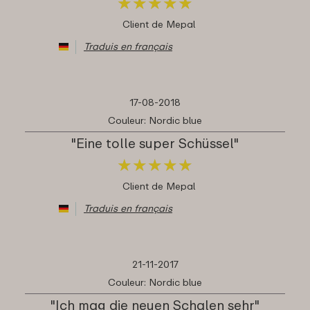
★
★
★
★
★
★
★
★
★
★
Client de Mepal
Traduis en français
17-08-2018
Couleur: Nordic blue
"Eine tolle super Schüssel"
★
★
★
★
★
★
★
★
★
★
Client de Mepal
Traduis en français
21-11-2017
Couleur: Nordic blue
"Ich mag die neuen Schalen sehr"