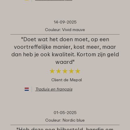
14-09-2025
Couleur: Vivid mauve
"Doet wat het doen moet, op een
voortreffelijke manier, kost meer, maar
dan heb je ook kwaliteit. Kortom zijn geld
waard"
★
★
★
★
★
★
★
★
★
★
Client de Mepal
Traduis en français
01-05-2025
Couleur: Nordic blue
"Heb deze nog bijbesteld, handig om