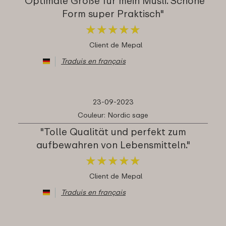
"Optimale Größe für mein Müsli. Schöne
Form super Praktisch"
★
★
★
★
★
★
★
★
★
★
Client de Mepal
Traduis en français
23-09-2023
Couleur: Nordic sage
"Tolle Qualität und perfekt zum
aufbewahren von Lebensmitteln."
★
★
★
★
★
★
★
★
★
★
Client de Mepal
Traduis en français