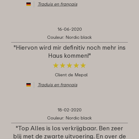
Traduis en français
16-06-2020
Couleur: Nordic black
"Hiervon wird mir definitiv noch mehr ins
Haus kommen!"
★
★
★
★
★
★
★
★
★
★
Client de Mepal
Traduis en français
18-02-2020
Couleur: Nordic black
"Top Alles is los verkrijgbaar. Ben zeer
blij met de zwarte uitvoering. En over de