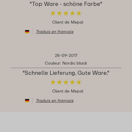
"Top Ware - schöne Farbe"
★
★
★
★
★
★
★
★
★
★
Client de Mepal
Traduis en français
28-09-2017
Couleur: Nordic black
"Schnelle Lieferung. Gute Ware."
★
★
★
★
★
★
★
★
★
★
Client de Mepal
Traduis en français