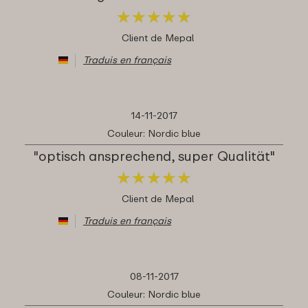
★
★
★
★
★
★
★
★
★
★
Client de Mepal
Traduis en français
14-11-2017
Couleur: Nordic blue
"optisch ansprechend, super Qualität"
★
★
★
★
★
★
★
★
★
★
Client de Mepal
Traduis en français
08-11-2017
Couleur: Nordic blue