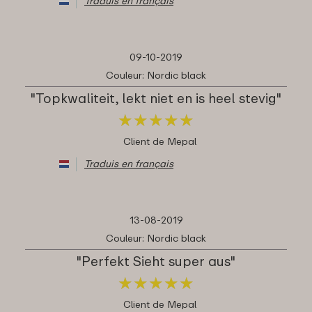
Traduis en français
09-10-2019
Couleur: Nordic black
"Topkwaliteit, lekt niet en is heel stevig"
★
★
★
★
★
★
★
★
★
★
Client de Mepal
Traduis en français
13-08-2019
Couleur: Nordic black
"Perfekt Sieht super aus"
★
★
★
★
★
★
★
★
★
★
Client de Mepal