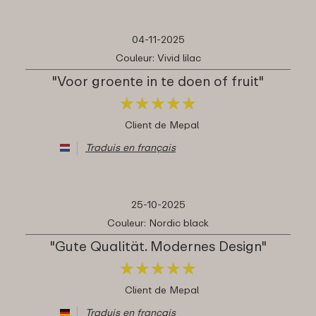
04-11-2025
Couleur: Vivid lilac
"Voor groente in te doen of fruit"
★
★
★
★
★
★
★
★
★
★
Client de Mepal
Traduis en français
25-10-2025
Couleur: Nordic black
"Gute Qualität. Modernes Design"
★
★
★
★
★
★
★
★
★
★
Client de Mepal
Traduis en français