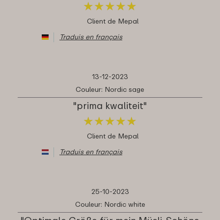
★
★
★
★
★
★
★
★
★
★
Client de Mepal
Traduis en français
13-12-2023
Couleur: Nordic sage
"prima kwaliteit"
★
★
★
★
★
★
★
★
★
★
Client de Mepal
Traduis en français
25-10-2023
Couleur: Nordic white