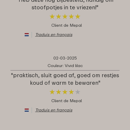
stoofpotjes in te vriezen!"
★
★
★
★
★
★
★
★
★
★
Client de Mepal
Traduis en français
02-03-2025
Couleur: Vivid lilac
"praktisch, sluit goed af, goed om restjes
koud of warm te bewaren"
★
★
★
★
★
★
★
★
★
★
Client de Mepal
Traduis en français