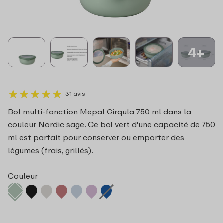
4+
★
★
★
★
★
★
★
★
★
★
31 avis
Bol multi-fonction Mepal Cirqula 750 ml dans la
couleur Nordic sage. Ce bol vert d'une capacité de 750
ml est parfait pour conserver ou emporter des
légumes (frais, grillés).
Couleur