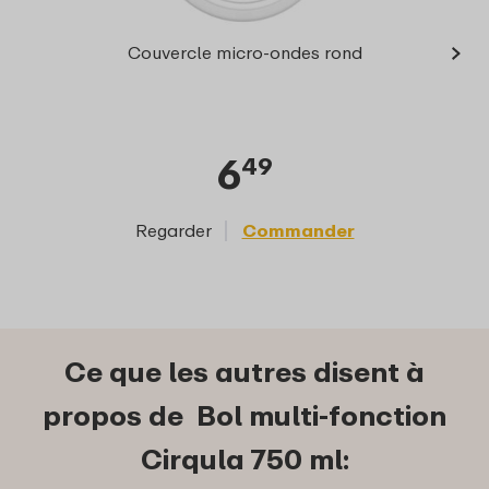
›
Ci
Couvercle micro-ondes rond
fon
6
49
Regarder
Commander
Reg
Ce que les autres disent à
propos de Bol multi-fonction
Cirqula 750 ml: