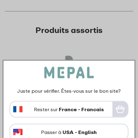
Produits assortis
Juste pour vérifier. Êtes-vous sur le bon site?
›
Pass
Chef It spatule pm 205 mm -
Rester sur
France - Francais
Nordic sage
5
49
Passer à
USA - English