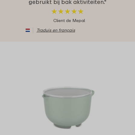
gebruikt bij bak aktiviteiten."
★
★
★
★
★
★
★
★
★
★
Client de Mepal
Traduis en français