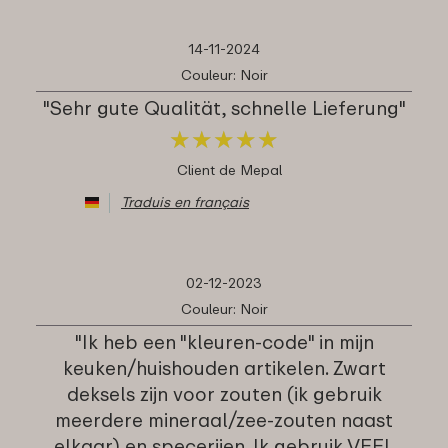
14-11-2024
Couleur: Noir
"Sehr gute Qualität, schnelle Lieferung"
★
★
★
★
★
★
★
★
★
★
Client de Mepal
Traduis en français
02-12-2023
Couleur: Noir
"Ik heb een "kleuren-code" in mijn
keuken/huishouden artikelen. Zwart
deksels zijn voor zouten (ik gebruik
meerdere mineraal/zee-zouten naast
elkaar) en specerijen. Ik gebruik VEEL