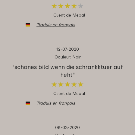
★
★
★
★
★
★
★
★
★
★
Client de Mepal
Traduis en français
12-07-2020
Couleur: Noir
"schönes bild wenn die schrankktuer auf
heht"
★
★
★
★
★
★
★
★
★
★
Client de Mepal
Traduis en français
08-03-2020