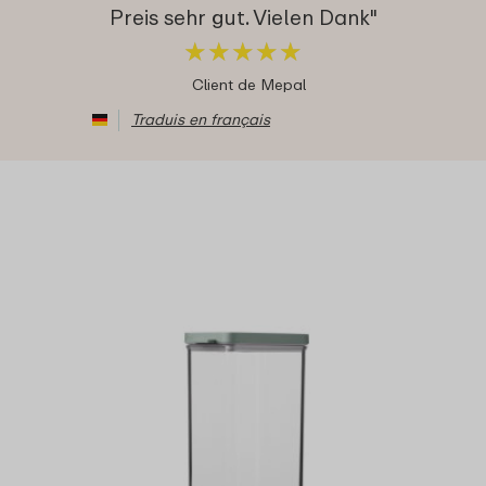
Preis sehr gut. Vielen Dank"
★
★
★
★
★
★
★
★
★
★
Client de Mepal
Traduis en français