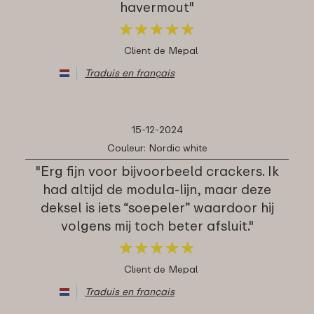
havermout"
★
★
★
★
★
★
★
★
★
★
Client de Mepal
Traduis en français
15-12-2024
Couleur: Nordic white
"Erg fijn voor bijvoorbeeld crackers. Ik
had altijd de modula-lijn, maar deze
deksel is iets “soepeler” waardoor hij
volgens mij toch beter afsluit."
★
★
★
★
★
★
★
★
★
★
Client de Mepal
Traduis en français