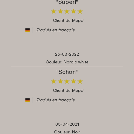
"Super!"
★
★
★
★
★
★
★
★
★
★
Client de Mepal
Traduis en français
25-08-2022
Couleur: Nordic white
"Schön"
★
★
★
★
★
★
★
★
★
★
Client de Mepal
Traduis en français
03-04-2021
Couleur: Noir