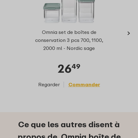
›
Omnia
Omnia set de boîtes de
7
conservation 3 pcs 700, 1100,
2000 ml - Nordic sage
26
49
Regarder
Commander
Reg
Ce que les autres disent à
propos de Omnia boîte de