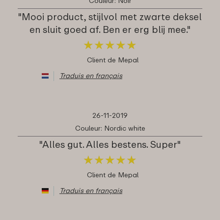
Couleur: Noir
"Mooi product, stijlvol met zwarte deksel
en sluit goed af. Ben er erg blij mee."
★
★
★
★
★
★
★
★
★
★
Client de Mepal
Traduis en français
26-11-2019
Couleur: Nordic white
"Alles gut. Alles bestens. Super"
★
★
★
★
★
★
★
★
★
★
Client de Mepal
Traduis en français