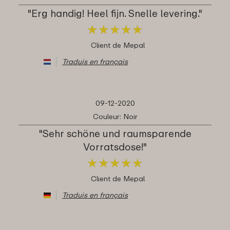
"Erg handig! Heel fijn. Snelle levering."
★
★
★
★
★
★
★
★
★
★
Client de Mepal
Traduis en français
09-12-2020
Couleur: Noir
"Sehr schöne und raumsparende
Vorratsdose!"
★
★
★
★
★
★
★
★
★
★
Client de Mepal
Traduis en français