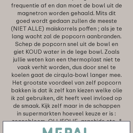
frequentie af en dan moet de bowl uit de
magnetron worden gehaald. Mits dit
goed wordt gedaan zullen de meeste
(NIET ALLE) maïskorrels poffen ; als je te
lang wacht zal de popcorn aanbranden.
Schep de popcorn snel uit de bowl en
giet KOUD water in de lege bowl. Zoals
jullie weten kan een thermoplast niet te
vaak verhit worden, dus door snel te
koelen gaat de cirqula-bowl langer mee.
Het grootste voordeel van zelf popcorn
bakken is dat ik zelf kan kiezen welke olie
ik zal gebruiken, dit heeft veel invloed op
de smaak. Kijk zelf maar in de schappen
in supermarkten hoeveel keuze er is :
zonnebloem, OLIJFOLIE, arachide etc...."
★
★
★
★
★
★
★
★
★
★