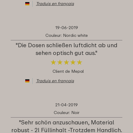
Traduis en français
19-06-2019
Couleur: Nordic white
"Die Dosen schließen luftdicht ab und
sehen optisch gut aus."
★
★
★
★
★
★
★
★
★
★
Client de Mepal
Traduis en français
21-04-2019
Couleur: Noir
"Sehr schön anzuschauen, Material
robust - 2l Füllinhalt -Trotzdem Handlich.