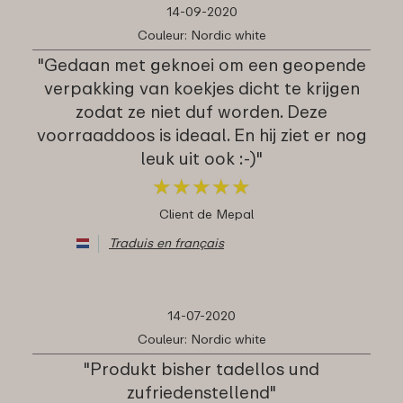
14-09-2020
Couleur: Nordic white
"Gedaan met geknoei om een geopende
verpakking van koekjes dicht te krijgen
zodat ze niet duf worden. Deze
voorraaddoos is ideaal. En hij ziet er nog
leuk uit ook :-)"
★
★
★
★
★
★
★
★
★
★
Client de Mepal
Traduis en français
14-07-2020
Couleur: Nordic white
"Produkt bisher tadellos und
zufriedenstellend"