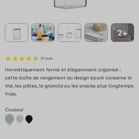
2+
★
★
★
★
★
★
★
★
★
★
21 avis
Hermétiquement fermé et élégamment organisé :
cette boîte de rangement au design épuré conserve le
thé, les pâtes, le granola ou les snacks plus longtemps
frais.
Couleur