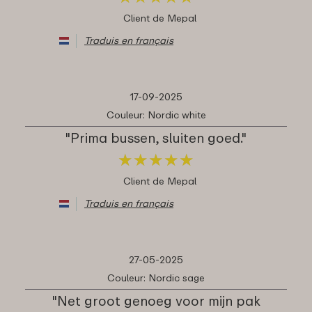
Client de Mepal
Traduis en français
17-09-2025
Couleur: Nordic white
"Prima bussen, sluiten goed."
★
★
★
★
★
★
★
★
★
★
Client de Mepal
Traduis en français
27-05-2025
Couleur: Nordic sage
"Net groot genoeg voor mijn pak